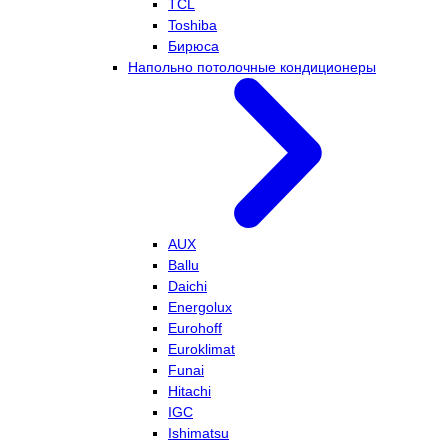
TCL
Toshiba
Бирюса
Напольно потолочные кондиционеры
AUX
Ballu
Daichi
Energolux
Eurohoff
Euroklimat
Funai
Hitachi
IGC
Ishimatsu