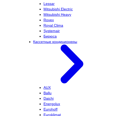
Lessar
Mitsubishi Electric
Mitsubishi Heavy
Rovex
Royal Clima
Systemair
Бирюса
Кассетные кондиционеры
AUX
Ballu
Daichi
Energolux
Eurohoff
Euroklimat