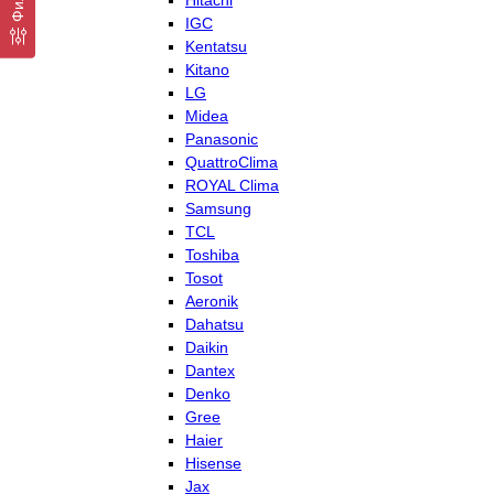
Hitachi
IGC
Kentatsu
Kitano
LG
Midea
Panasonic
QuattroClima
ROYAL Clima
Samsung
TCL
Toshiba
Tosot
Aeronik
Dahatsu
Daikin
Dantex
Denko
Gree
Haier
Hisense
Jax