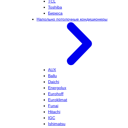
TCL
Toshiba
Бирюса
Напольно потолочные кондиционеры
AUX
Ballu
Daichi
Energolux
Eurohoff
Euroklimat
Funai
Hitachi
IGC
Ishimatsu