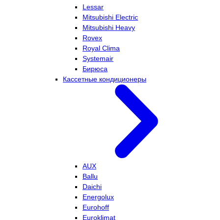
Lessar
Mitsubishi Electric
Mitsubishi Heavy
Rovex
Royal Clima
Systemair
Бирюса
Кассетные кондиционеры
AUX
Ballu
Daichi
Energolux
Eurohoff
Euroklimat