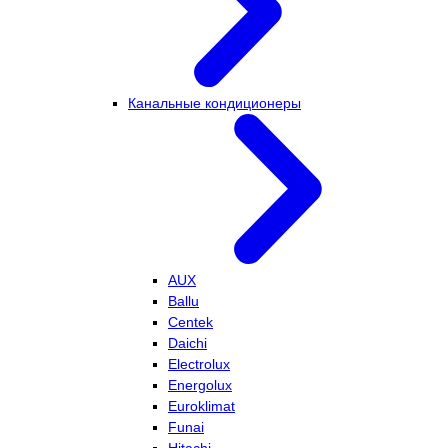
Канальные кондиционеры
AUX
Ballu
Centek
Daichi
Electrolux
Energolux
Euroklimat
Funai