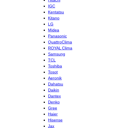
Hitachi
IGC
Kentatsu
Kitano
LG
Midea
Panasonic
QuattroClima
ROYAL Clima
Samsung
TCL
Toshiba
Tosot
Aeronik
Dahatsu
Daikin
Dantex
Denko
Gree
Haier
Hisense
Jax