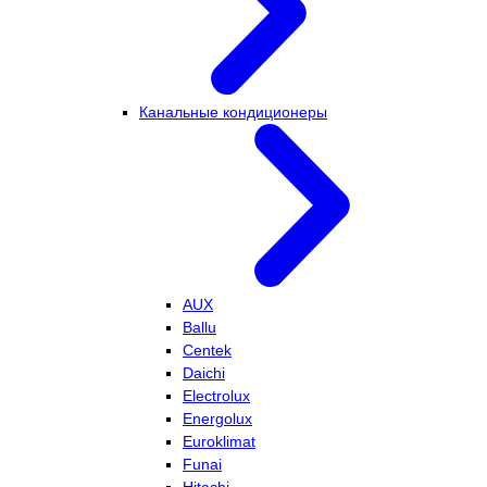
Канальные кондиционеры
AUX
Ballu
Centek
Daichi
Electrolux
Energolux
Euroklimat
Funai