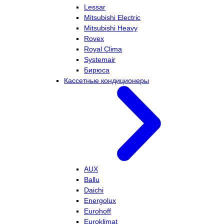
Lessar
Mitsubishi Electric
Mitsubishi Heavy
Rovex
Royal Clima
Systemair
Бирюса
Кассетные кондиционеры
AUX
Ballu
Daichi
Energolux
Eurohoff
Euroklimat