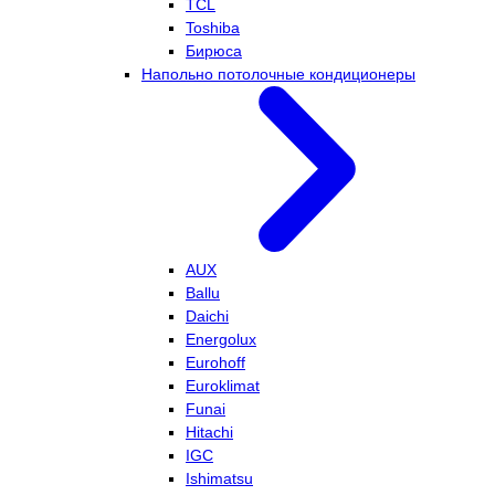
TCL
Toshiba
Бирюса
Напольно потолочные кондиционеры
AUX
Ballu
Daichi
Energolux
Eurohoff
Euroklimat
Funai
Hitachi
IGC
Ishimatsu