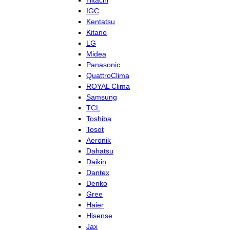
Hitachi
IGC
Kentatsu
Kitano
LG
Midea
Panasonic
QuattroClima
ROYAL Clima
Samsung
TCL
Toshiba
Tosot
Aeronik
Dahatsu
Daikin
Dantex
Denko
Gree
Haier
Hisense
Jax