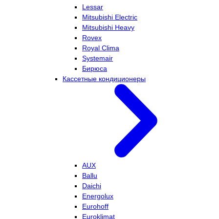
Lessar
Mitsubishi Electric
Mitsubishi Heavy
Rovex
Royal Clima
Systemair
Бирюса
Кассетные кондиционеры
AUX
Ballu
Daichi
Energolux
Eurohoff
Euroklimat