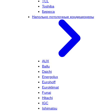
TCL
Toshiba
Бирюса
Напольно потолочные кондиционеры
AUX
Ballu
Daichi
Energolux
Eurohoff
Euroklimat
Funai
Hitachi
IGC
Ishimatsu