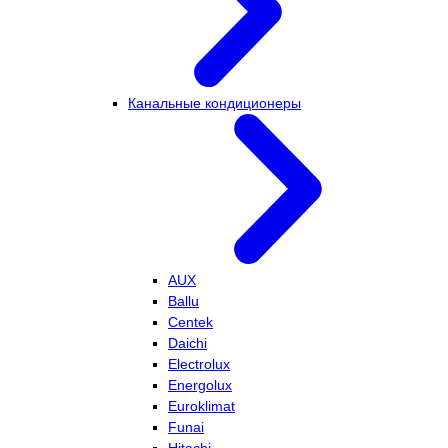
Канальные кондиционеры
AUX
Ballu
Centek
Daichi
Electrolux
Energolux
Euroklimat
Funai