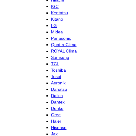
Hitachi
IGC
Kentatsu
Kitano
LG
Midea
Panasonic
QuattroClima
ROYAL Clima
Samsung
TCL
Toshiba
Tosot
Aeronik
Dahatsu
Daikin
Dantex
Denko
Gree
Haier
Hisense
Jax