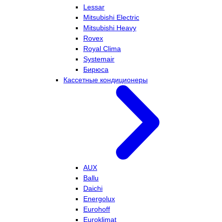
Lessar
Mitsubishi Electric
Mitsubishi Heavy
Rovex
Royal Clima
Systemair
Бирюса
Кассетные кондиционеры
AUX
Ballu
Daichi
Energolux
Eurohoff
Euroklimat