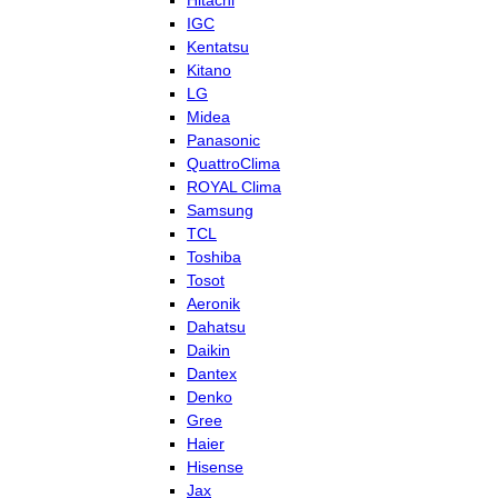
Hitachi
IGC
Kentatsu
Kitano
LG
Midea
Panasonic
QuattroClima
ROYAL Clima
Samsung
TCL
Toshiba
Tosot
Aeronik
Dahatsu
Daikin
Dantex
Denko
Gree
Haier
Hisense
Jax