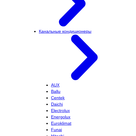
Канальные кондиционеры
AUX
Ballu
Centek
Daichi
Electrolux
Energolux
Euroklimat
Funai