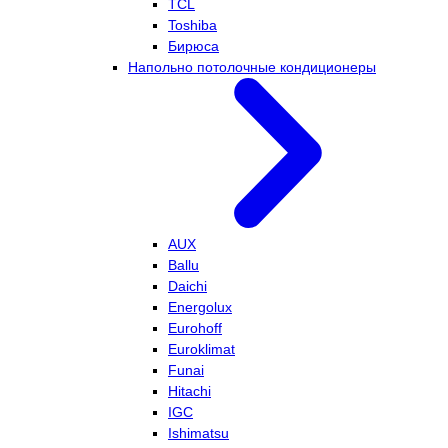
TCL
Toshiba
Бирюса
Напольно потолочные кондиционеры
AUX
Ballu
Daichi
Energolux
Eurohoff
Euroklimat
Funai
Hitachi
IGC
Ishimatsu