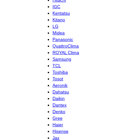
Hitachi
IGC
Kentatsu
Kitano
LG
Midea
Panasonic
QuattroClima
ROYAL Clima
Samsung
TCL
Toshiba
Tosot
Aeronik
Dahatsu
Daikin
Dantex
Denko
Gree
Haier
Hisense
Jax