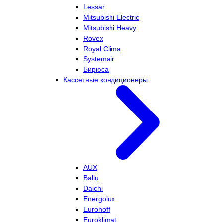
Lessar
Mitsubishi Electric
Mitsubishi Heavy
Rovex
Royal Clima
Systemair
Бирюса
Кассетные кондиционеры
AUX
Ballu
Daichi
Energolux
Eurohoff
Euroklimat