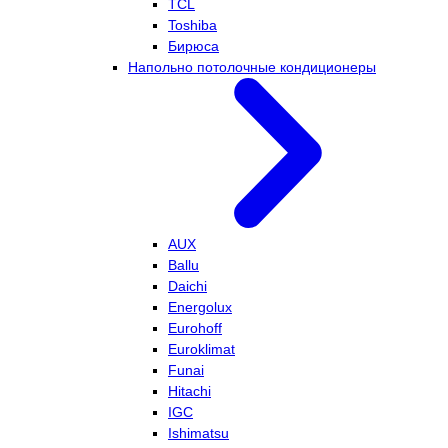
TCL
Toshiba
Бирюса
Напольно потолочные кондиционеры
AUX
Ballu
Daichi
Energolux
Eurohoff
Euroklimat
Funai
Hitachi
IGC
Ishimatsu