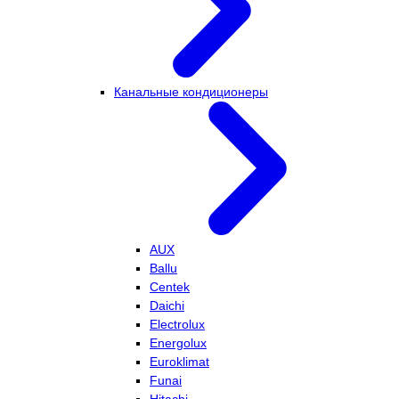
Канальные кондиционеры
AUX
Ballu
Centek
Daichi
Electrolux
Energolux
Euroklimat
Funai