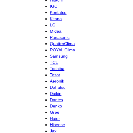
Hitachi
IGC
Kentatsu
Kitano
LG
Midea
Panasonic
QuattroClima
ROYAL Clima
Samsung
TCL
Toshiba
Tosot
Aeronik
Dahatsu
Daikin
Dantex
Denko
Gree
Haier
Hisense
Jax