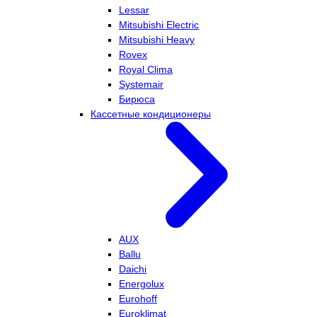
Lessar
Mitsubishi Electric
Mitsubishi Heavy
Rovex
Royal Clima
Systemair
Бирюса
Кассетные кондиционеры
AUX
Ballu
Daichi
Energolux
Eurohoff
Euroklimat