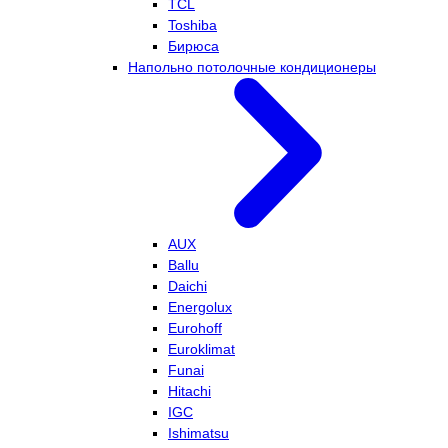
TCL
Toshiba
Бирюса
Напольно потолочные кондиционеры
AUX
Ballu
Daichi
Energolux
Eurohoff
Euroklimat
Funai
Hitachi
IGC
Ishimatsu