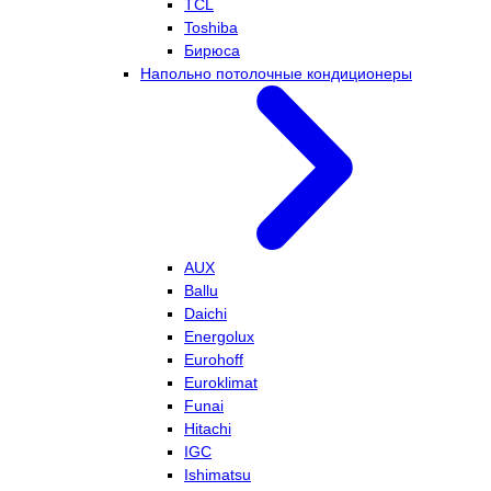
TCL
Toshiba
Бирюса
Напольно потолочные кондиционеры
AUX
Ballu
Daichi
Energolux
Eurohoff
Euroklimat
Funai
Hitachi
IGC
Ishimatsu