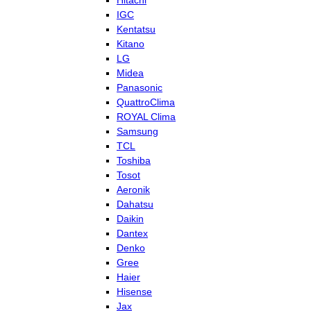
Hitachi
IGC
Kentatsu
Kitano
LG
Midea
Panasonic
QuattroClima
ROYAL Clima
Samsung
TCL
Toshiba
Tosot
Aeronik
Dahatsu
Daikin
Dantex
Denko
Gree
Haier
Hisense
Jax