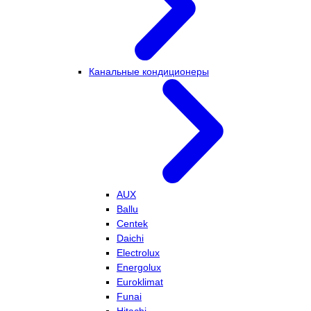
Канальные кондиционеры
AUX
Ballu
Centek
Daichi
Electrolux
Energolux
Euroklimat
Funai