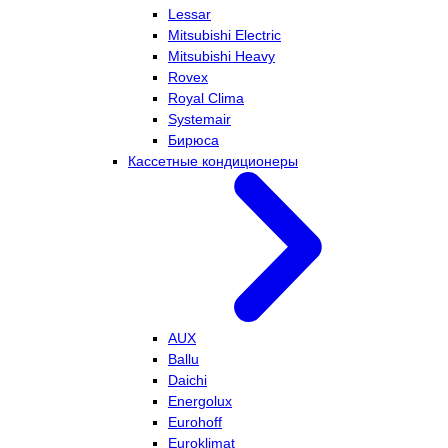
Lessar
Mitsubishi Electric
Mitsubishi Heavy
Rovex
Royal Clima
Systemair
Бирюса
Кассетные кондиционеры
AUX
Ballu
Daichi
Energolux
Eurohoff
Euroklimat