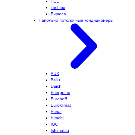
TCL
Toshiba
Бирюса
Напольно потолочные кондиционеры
AUX
Ballu
Daichi
Energolux
Eurohoff
Euroklimat
Funai
Hitachi
IGC
Ishimatsu