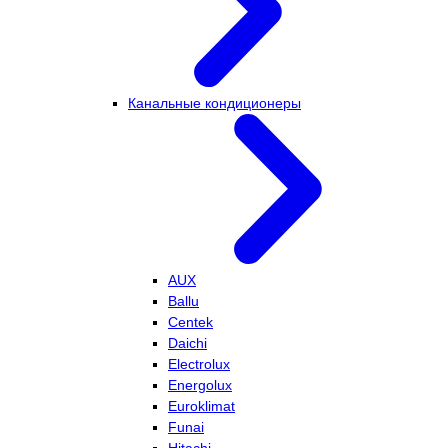
Канальные кондиционеры
AUX
Ballu
Centek
Daichi
Electrolux
Energolux
Euroklimat
Funai