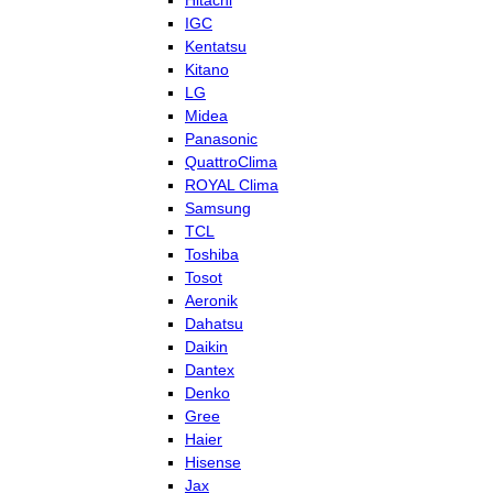
Hitachi
IGC
Kentatsu
Kitano
LG
Midea
Panasonic
QuattroClima
ROYAL Clima
Samsung
TCL
Toshiba
Tosot
Aeronik
Dahatsu
Daikin
Dantex
Denko
Gree
Haier
Hisense
Jax