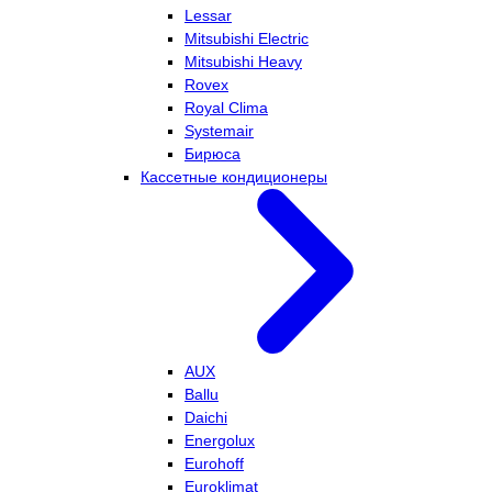
Lessar
Mitsubishi Electric
Mitsubishi Heavy
Rovex
Royal Clima
Systemair
Бирюса
Кассетные кондиционеры
AUX
Ballu
Daichi
Energolux
Eurohoff
Euroklimat