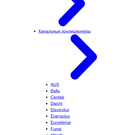
Канальные кондиционеры
AUX
Ballu
Centek
Daichi
Electrolux
Energolux
Euroklimat
Funai