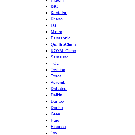
Hitachi
IGC
Kentatsu
Kitano
LG
Midea
Panasonic
QuattroClima
ROYAL Clima
Samsung
TCL
Toshiba
Tosot
Aeronik
Dahatsu
Daikin
Dantex
Denko
Gree
Haier
Hisense
Jax