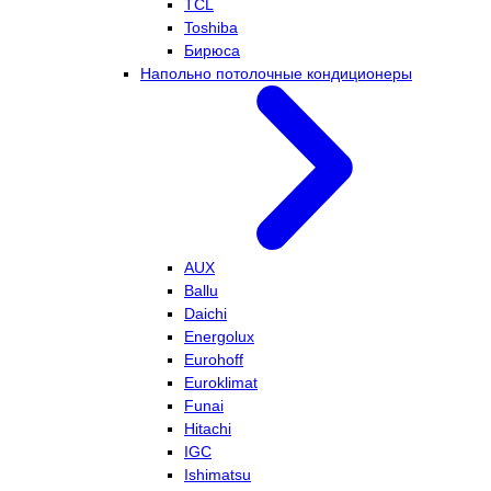
TCL
Toshiba
Бирюса
Напольно потолочные кондиционеры
AUX
Ballu
Daichi
Energolux
Eurohoff
Euroklimat
Funai
Hitachi
IGC
Ishimatsu