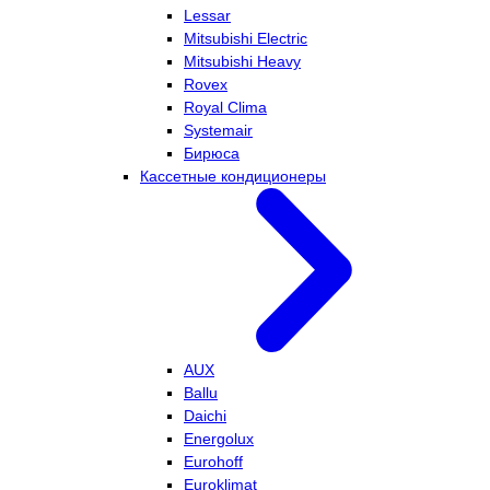
Lessar
Mitsubishi Electric
Mitsubishi Heavy
Rovex
Royal Clima
Systemair
Бирюса
Кассетные кондиционеры
AUX
Ballu
Daichi
Energolux
Eurohoff
Euroklimat