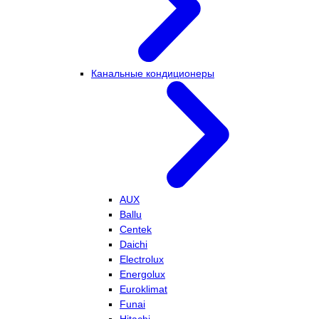
Канальные кондиционеры
AUX
Ballu
Centek
Daichi
Electrolux
Energolux
Euroklimat
Funai