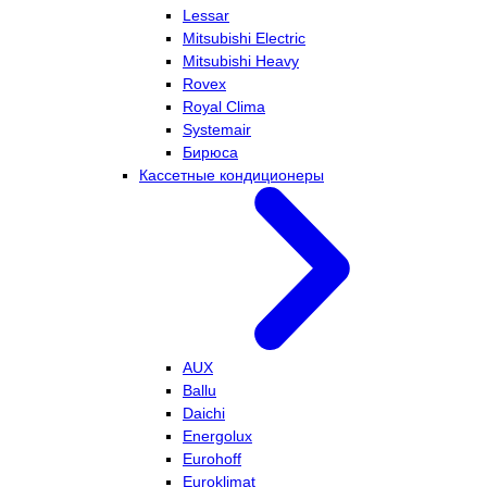
Lessar
Mitsubishi Electric
Mitsubishi Heavy
Rovex
Royal Clima
Systemair
Бирюса
Кассетные кондиционеры
AUX
Ballu
Daichi
Energolux
Eurohoff
Euroklimat