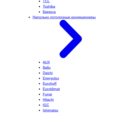
TCL
Toshiba
Бирюса
Напольно потолочные кондиционеры
AUX
Ballu
Daichi
Energolux
Eurohoff
Euroklimat
Funai
Hitachi
IGC
Ishimatsu