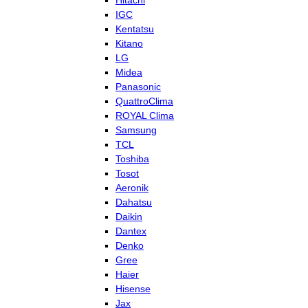
Hitachi
IGC
Kentatsu
Kitano
LG
Midea
Panasonic
QuattroClima
ROYAL Clima
Samsung
TCL
Toshiba
Tosot
Aeronik
Dahatsu
Daikin
Dantex
Denko
Gree
Haier
Hisense
Jax