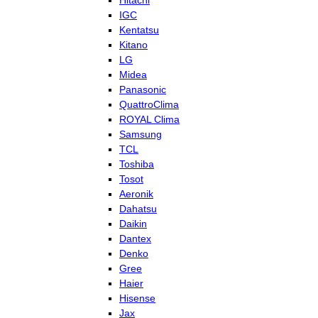
Hitachi
IGC
Kentatsu
Kitano
LG
Midea
Panasonic
QuattroClima
ROYAL Clima
Samsung
TCL
Toshiba
Tosot
Aeronik
Dahatsu
Daikin
Dantex
Denko
Gree
Haier
Hisense
Jax