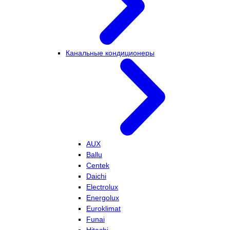
Канальные кондиционеры
AUX
Ballu
Centek
Daichi
Electrolux
Energolux
Euroklimat
Funai