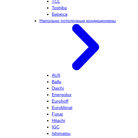
TCL
Toshiba
Бирюса
Напольно потолочные кондиционеры
AUX
Ballu
Daichi
Energolux
Eurohoff
Euroklimat
Funai
Hitachi
IGC
Ishimatsu