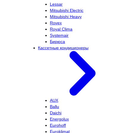
Lessar
Mitsubishi Electric
Mitsubishi Heavy
Rovex
Royal Clima
Systemair
Бирюса
Кассетные кондиционеры
AUX
Ballu
Daichi
Energolux
Eurohoff
Euroklimat