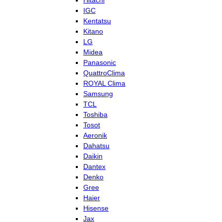
Hitachi
IGC
Kentatsu
Kitano
LG
Midea
Panasonic
QuattroClima
ROYAL Clima
Samsung
TCL
Toshiba
Tosot
Aeronik
Dahatsu
Daikin
Dantex
Denko
Gree
Haier
Hisense
Jax