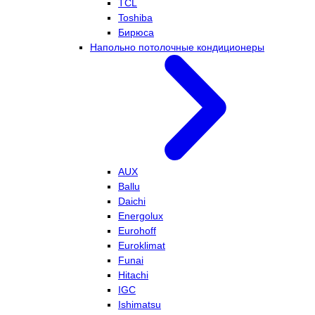
TCL
Toshiba
Бирюса
Напольно потолочные кондиционеры
AUX
Ballu
Daichi
Energolux
Eurohoff
Euroklimat
Funai
Hitachi
IGC
Ishimatsu