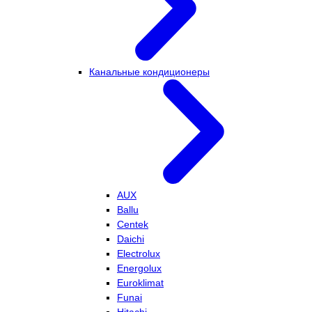
Канальные кондиционеры
AUX
Ballu
Centek
Daichi
Electrolux
Energolux
Euroklimat
Funai