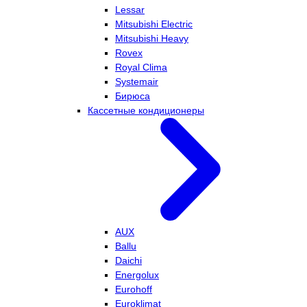
Lessar
Mitsubishi Electric
Mitsubishi Heavy
Rovex
Royal Clima
Systemair
Бирюса
Кассетные кондиционеры
AUX
Ballu
Daichi
Energolux
Eurohoff
Euroklimat