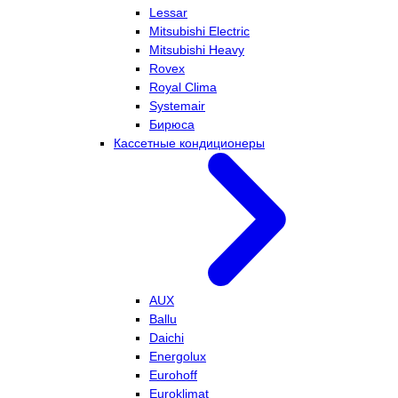
Lessar
Mitsubishi Electric
Mitsubishi Heavy
Rovex
Royal Clima
Systemair
Бирюса
Кассетные кондиционеры
AUX
Ballu
Daichi
Energolux
Eurohoff
Euroklimat