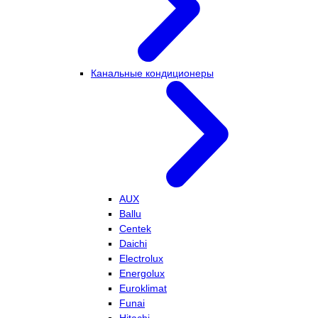
Канальные кондиционеры
AUX
Ballu
Centek
Daichi
Electrolux
Energolux
Euroklimat
Funai