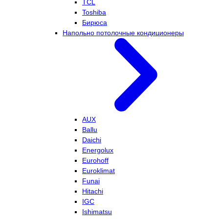
TCL
Toshiba
Бирюса
Напольно потолочные кондиционеры
AUX
Ballu
Daichi
Energolux
Eurohoff
Euroklimat
Funai
Hitachi
IGC
Ishimatsu