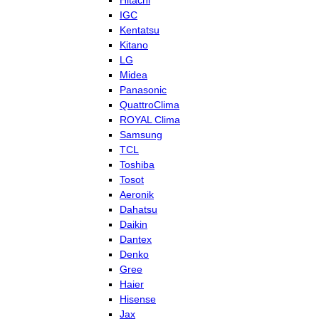
Hitachi
IGC
Kentatsu
Kitano
LG
Midea
Panasonic
QuattroClima
ROYAL Clima
Samsung
TCL
Toshiba
Tosot
Aeronik
Dahatsu
Daikin
Dantex
Denko
Gree
Haier
Hisense
Jax