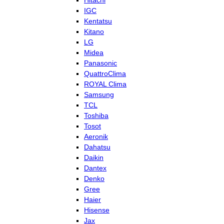
Hitachi
IGC
Kentatsu
Kitano
LG
Midea
Panasonic
QuattroClima
ROYAL Clima
Samsung
TCL
Toshiba
Tosot
Aeronik
Dahatsu
Daikin
Dantex
Denko
Gree
Haier
Hisense
Jax