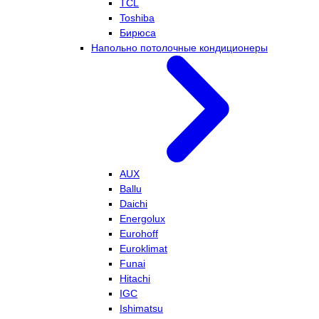
TCL
Toshiba
Бирюса
Напольно потолочные кондиционеры
AUX
Ballu
Daichi
Energolux
Eurohoff
Euroklimat
Funai
Hitachi
IGC
Ishimatsu