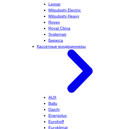
Lessar
Mitsubishi Electric
Mitsubishi Heavy
Rovex
Royal Clima
Systemair
Бирюса
Кассетные кондиционеры
AUX
Ballu
Daichi
Energolux
Eurohoff
Euroklimat