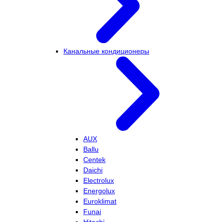
Канальные кондиционеры
AUX
Ballu
Centek
Daichi
Electrolux
Energolux
Euroklimat
Funai