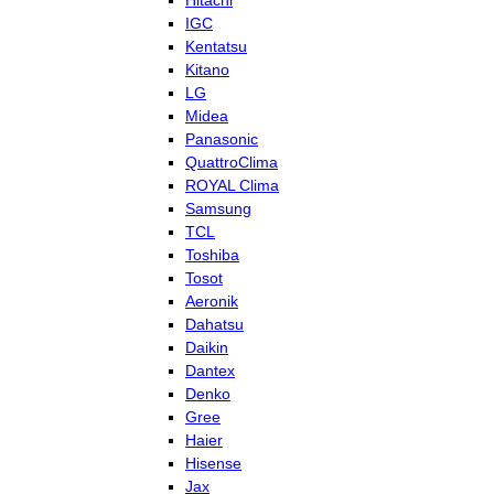
Hitachi
IGC
Kentatsu
Kitano
LG
Midea
Panasonic
QuattroClima
ROYAL Clima
Samsung
TCL
Toshiba
Tosot
Aeronik
Dahatsu
Daikin
Dantex
Denko
Gree
Haier
Hisense
Jax