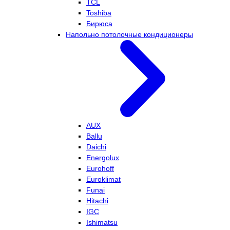
TCL
Toshiba
Бирюса
Напольно потолочные кондиционеры
AUX
Ballu
Daichi
Energolux
Eurohoff
Euroklimat
Funai
Hitachi
IGC
Ishimatsu