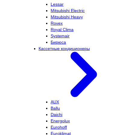
Lessar
Mitsubishi Electric
Mitsubishi Heavy
Rovex
Royal Clima
Systemair
Бирюса
Кассетные кондиционеры
AUX
Ballu
Daichi
Energolux
Eurohoff
Euroklimat