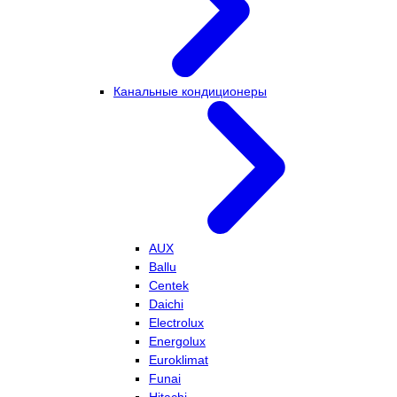
Канальные кондиционеры
AUX
Ballu
Centek
Daichi
Electrolux
Energolux
Euroklimat
Funai