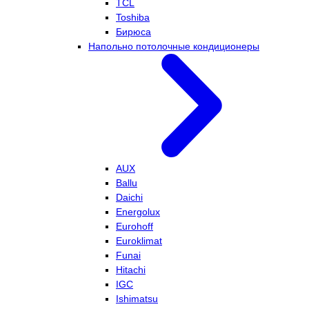
TCL
Toshiba
Бирюса
Напольно потолочные кондиционеры
AUX
Ballu
Daichi
Energolux
Eurohoff
Euroklimat
Funai
Hitachi
IGC
Ishimatsu