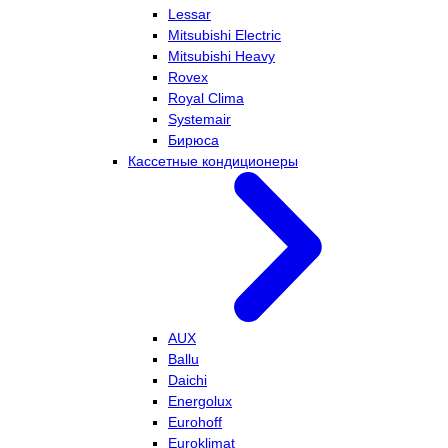
Lessar
Mitsubishi Electric
Mitsubishi Heavy
Rovex
Royal Clima
Systemair
Бирюса
Кассетные кондиционеры
AUX
Ballu
Daichi
Energolux
Eurohoff
Euroklimat