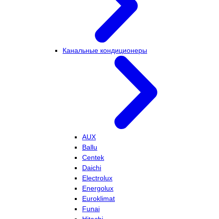
Канальные кондиционеры
AUX
Ballu
Centek
Daichi
Electrolux
Energolux
Euroklimat
Funai