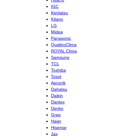
Hitachi
IGC
Kentatsu
Kitano
LG
Midea
Panasonic
QuattroClima
ROYAL Clima
Samsung
TCL
Toshiba
Tosot
Aeronik
Dahatsu
Daikin
Dantex
Denko
Gree
Haier
Hisense
Jax