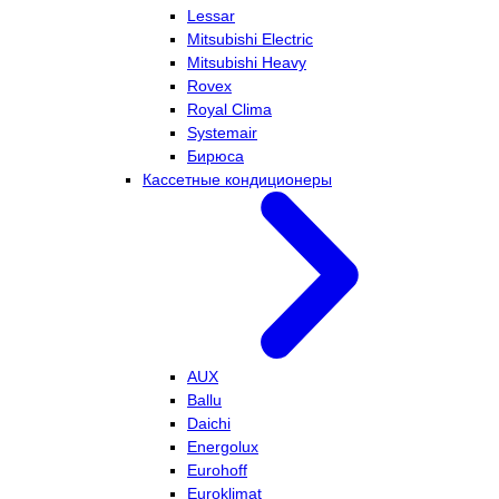
Lessar
Mitsubishi Electric
Mitsubishi Heavy
Rovex
Royal Clima
Systemair
Бирюса
Кассетные кондиционеры
AUX
Ballu
Daichi
Energolux
Eurohoff
Euroklimat