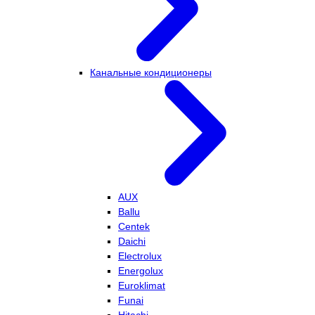
Канальные кондиционеры
AUX
Ballu
Centek
Daichi
Electrolux
Energolux
Euroklimat
Funai