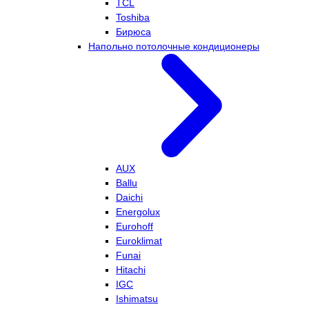
TCL
Toshiba
Бирюса
Напольно потолочные кондиционеры
AUX
Ballu
Daichi
Energolux
Eurohoff
Euroklimat
Funai
Hitachi
IGC
Ishimatsu