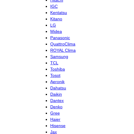
Hitachi
IGC
Kentatsu
Kitano
LG
Midea
Panasonic
QuattroClima
ROYAL Clima
Samsung
TCL
Toshiba
Tosot
Aeronik
Dahatsu
Daikin
Dantex
Denko
Gree
Haier
Hisense
Jax