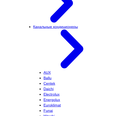
Канальные кондиционеры
AUX
Ballu
Centek
Daichi
Electrolux
Energolux
Euroklimat
Funai