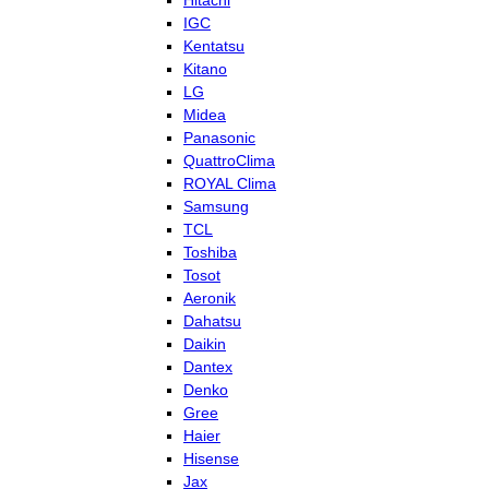
Hitachi
IGC
Kentatsu
Kitano
LG
Midea
Panasonic
QuattroClima
ROYAL Clima
Samsung
TCL
Toshiba
Tosot
Aeronik
Dahatsu
Daikin
Dantex
Denko
Gree
Haier
Hisense
Jax