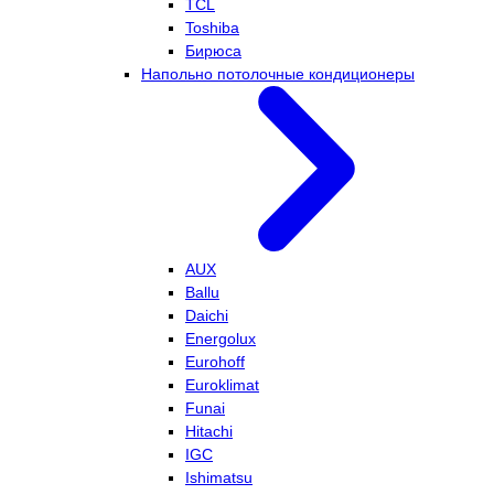
TCL
Toshiba
Бирюса
Напольно потолочные кондиционеры
AUX
Ballu
Daichi
Energolux
Eurohoff
Euroklimat
Funai
Hitachi
IGC
Ishimatsu