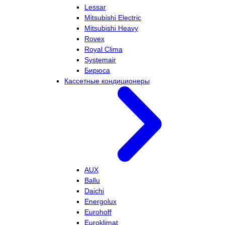
Lessar
Mitsubishi Electric
Mitsubishi Heavy
Rovex
Royal Clima
Systemair
Бирюса
Кассетные кондиционеры
AUX
Ballu
Daichi
Energolux
Eurohoff
Euroklimat