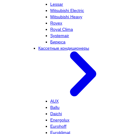
Lessar
Mitsubishi Electric
Mitsubishi Heavy
Rovex
Royal Clima
Systemair
Бирюса
Кассетные кондиционеры
AUX
Ballu
Daichi
Energolux
Eurohoff
Euroklimat