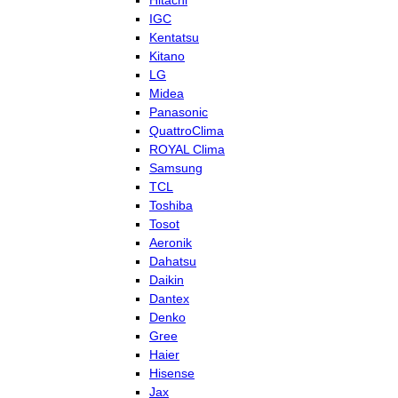
Hitachi
IGC
Kentatsu
Kitano
LG
Midea
Panasonic
QuattroClima
ROYAL Clima
Samsung
TCL
Toshiba
Tosot
Aeronik
Dahatsu
Daikin
Dantex
Denko
Gree
Haier
Hisense
Jax