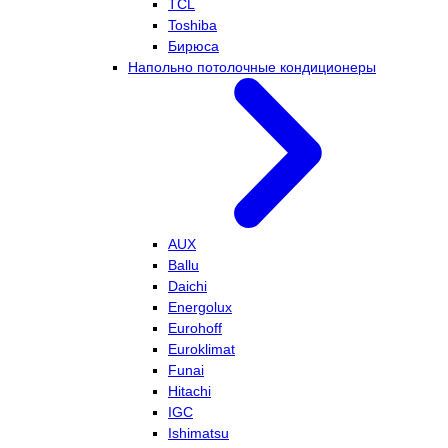
TCL
Toshiba
Бирюса
Напольно потолочные кондиционеры
AUX
Ballu
Daichi
Energolux
Eurohoff
Euroklimat
Funai
Hitachi
IGC
Ishimatsu