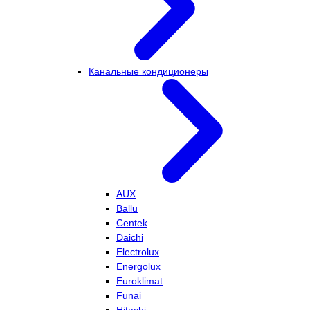
Канальные кондиционеры
AUX
Ballu
Centek
Daichi
Electrolux
Energolux
Euroklimat
Funai