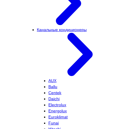
Канальные кондиционеры
AUX
Ballu
Centek
Daichi
Electrolux
Energolux
Euroklimat
Funai