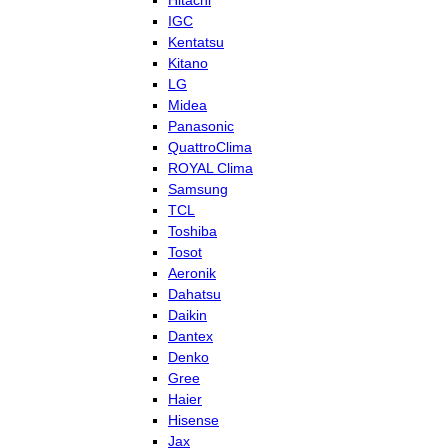
Hitachi
IGC
Kentatsu
Kitano
LG
Midea
Panasonic
QuattroClima
ROYAL Clima
Samsung
TCL
Toshiba
Tosot
Aeronik
Dahatsu
Daikin
Dantex
Denko
Gree
Haier
Hisense
Jax