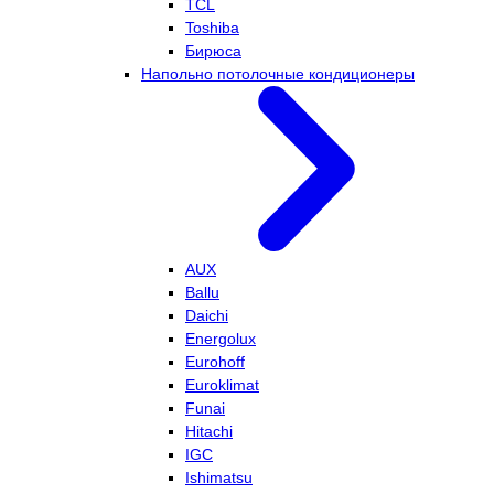
TCL
Toshiba
Бирюса
Напольно потолочные кондиционеры
AUX
Ballu
Daichi
Energolux
Eurohoff
Euroklimat
Funai
Hitachi
IGC
Ishimatsu