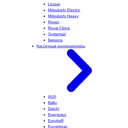
Lessar
Mitsubishi Electric
Mitsubishi Heavy
Rovex
Royal Clima
Systemair
Бирюса
Кассетные кондиционеры
AUX
Ballu
Daichi
Energolux
Eurohoff
Euroklimat