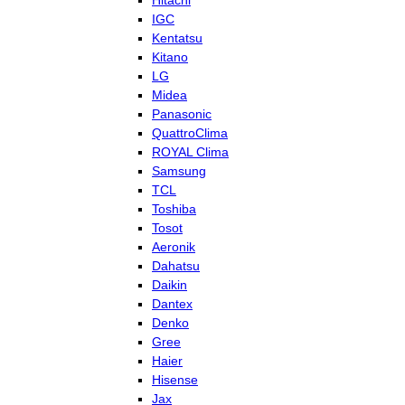
Hitachi
IGC
Kentatsu
Kitano
LG
Midea
Panasonic
QuattroClima
ROYAL Clima
Samsung
TCL
Toshiba
Tosot
Aeronik
Dahatsu
Daikin
Dantex
Denko
Gree
Haier
Hisense
Jax