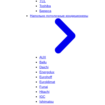
TCL
Toshiba
Бирюса
Напольно потолочные кондиционеры
AUX
Ballu
Daichi
Energolux
Eurohoff
Euroklimat
Funai
Hitachi
IGC
Ishimatsu