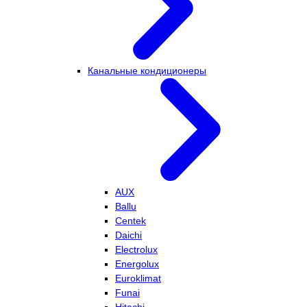
Канальные кондиционеры
AUX
Ballu
Centek
Daichi
Electrolux
Energolux
Euroklimat
Funai