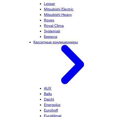
Lessar
Mitsubishi Electric
Mitsubishi Heavy
Rovex
Royal Clima
Systemair
Бирюса
Кассетные кондиционеры
AUX
Ballu
Daichi
Energolux
Eurohoff
Euroklimat