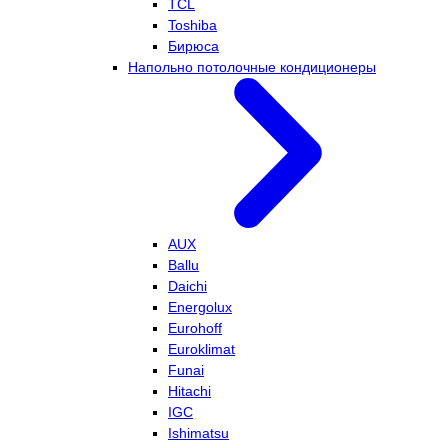
TCL
Toshiba
Бирюса
Напольно потолочные кондиционеры
AUX
Ballu
Daichi
Energolux
Eurohoff
Euroklimat
Funai
Hitachi
IGC
Ishimatsu