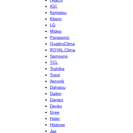
Hitachi
IGC
Kentatsu
Kitano
LG
Midea
Panasonic
QuattroClima
ROYAL Clima
Samsung
TCL
Toshiba
Tosot
Aeronik
Dahatsu
Daikin
Dantex
Denko
Gree
Haier
Hisense
Jax