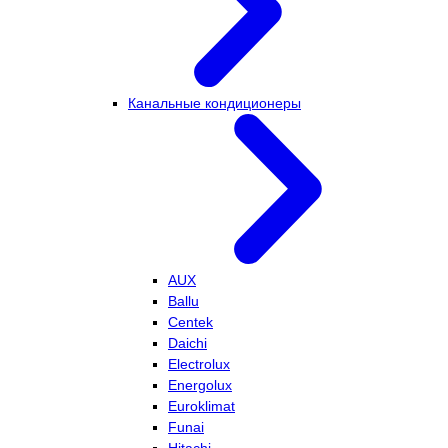
Канальные кондиционеры
AUX
Ballu
Centek
Daichi
Electrolux
Energolux
Euroklimat
Funai