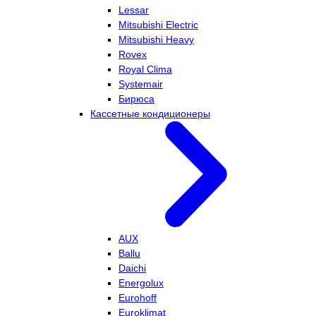
Lessar
Mitsubishi Electric
Mitsubishi Heavy
Rovex
Royal Clima
Systemair
Бирюса
Кассетные кондиционеры
AUX
Ballu
Daichi
Energolux
Eurohoff
Euroklimat