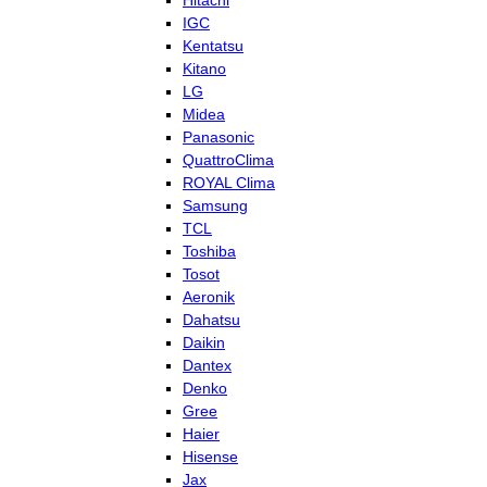
Hitachi
IGC
Kentatsu
Kitano
LG
Midea
Panasonic
QuattroClima
ROYAL Clima
Samsung
TCL
Toshiba
Tosot
Aeronik
Dahatsu
Daikin
Dantex
Denko
Gree
Haier
Hisense
Jax