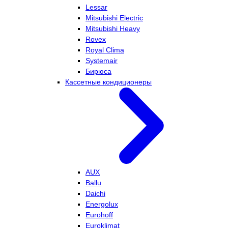
Lessar
Mitsubishi Electric
Mitsubishi Heavy
Rovex
Royal Clima
Systemair
Бирюса
Кассетные кондиционеры
AUX
Ballu
Daichi
Energolux
Eurohoff
Euroklimat