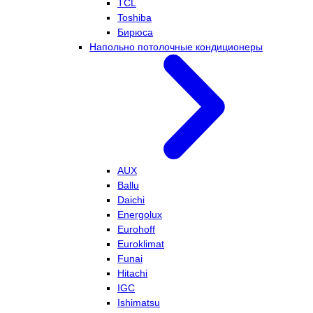
TCL
Toshiba
Бирюса
Напольно потолочные кондиционеры
AUX
Ballu
Daichi
Energolux
Eurohoff
Euroklimat
Funai
Hitachi
IGC
Ishimatsu