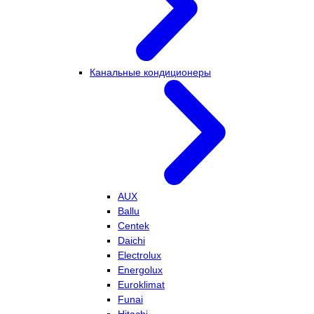
Канальные кондиционеры
AUX
Ballu
Centek
Daichi
Electrolux
Energolux
Euroklimat
Funai