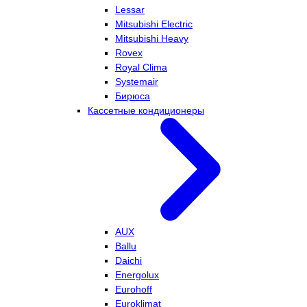
Lessar
Mitsubishi Electric
Mitsubishi Heavy
Rovex
Royal Clima
Systemair
Бирюса
Кассетные кондиционеры
AUX
Ballu
Daichi
Energolux
Eurohoff
Euroklimat