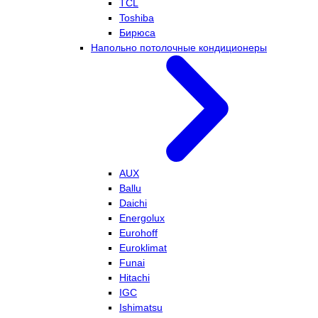
TCL
Toshiba
Бирюса
Напольно потолочные кондиционеры
AUX
Ballu
Daichi
Energolux
Eurohoff
Euroklimat
Funai
Hitachi
IGC
Ishimatsu