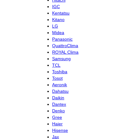
Hitachi
IGC
Kentatsu
Kitano
LG
Midea
Panasonic
QuattroClima
ROYAL Clima
Samsung
TCL
Toshiba
Tosot
Aeronik
Dahatsu
Daikin
Dantex
Denko
Gree
Haier
Hisense
Jax