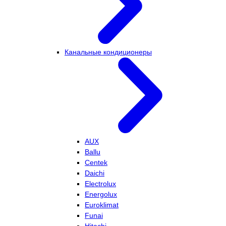
Канальные кондиционеры
AUX
Ballu
Centek
Daichi
Electrolux
Energolux
Euroklimat
Funai