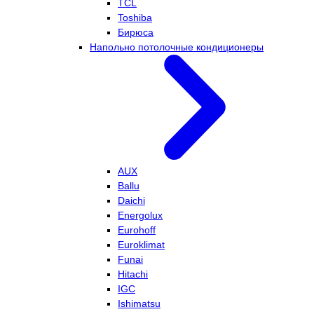
TCL
Toshiba
Бирюса
Напольно потолочные кондиционеры
AUX
Ballu
Daichi
Energolux
Eurohoff
Euroklimat
Funai
Hitachi
IGC
Ishimatsu