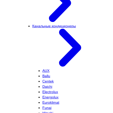
Канальные кондиционеры
AUX
Ballu
Centek
Daichi
Electrolux
Energolux
Euroklimat
Funai