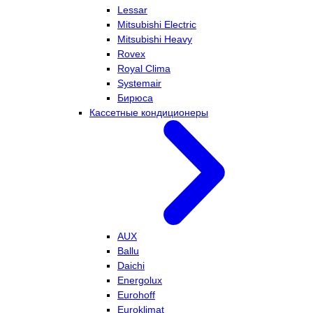
Lessar
Mitsubishi Electric
Mitsubishi Heavy
Rovex
Royal Clima
Systemair
Бирюса
Кассетные кондиционеры
AUX
Ballu
Daichi
Energolux
Eurohoff
Euroklimat