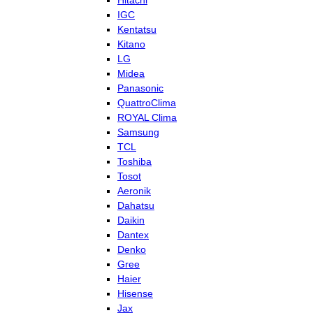
Hitachi
IGC
Kentatsu
Kitano
LG
Midea
Panasonic
QuattroClima
ROYAL Clima
Samsung
TCL
Toshiba
Tosot
Aeronik
Dahatsu
Daikin
Dantex
Denko
Gree
Haier
Hisense
Jax