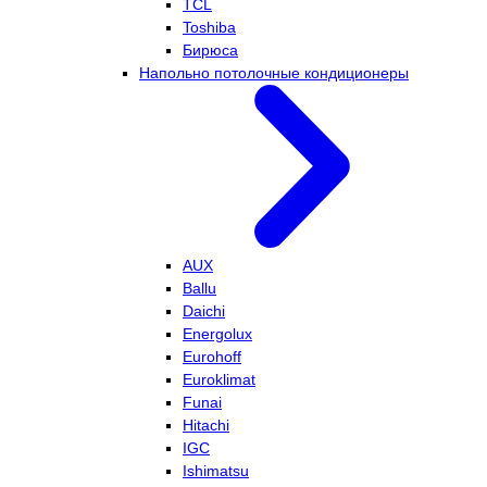
TCL
Toshiba
Бирюса
Напольно потолочные кондиционеры
AUX
Ballu
Daichi
Energolux
Eurohoff
Euroklimat
Funai
Hitachi
IGC
Ishimatsu