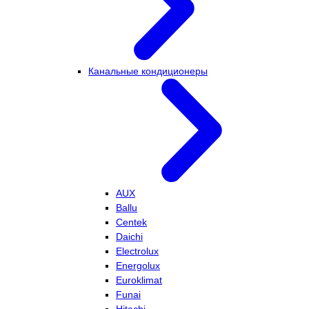
Канальные кондиционеры
AUX
Ballu
Centek
Daichi
Electrolux
Energolux
Euroklimat
Funai