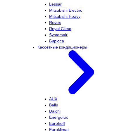
Lessar
Mitsubishi Electric
Mitsubishi Heavy
Rovex
Royal Clima
Systemair
Бирюса
Кассетные кондиционеры
AUX
Ballu
Daichi
Energolux
Eurohoff
Euroklimat