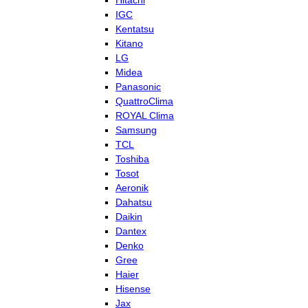
Hitachi
IGC
Kentatsu
Kitano
LG
Midea
Panasonic
QuattroClima
ROYAL Clima
Samsung
TCL
Toshiba
Tosot
Aeronik
Dahatsu
Daikin
Dantex
Denko
Gree
Haier
Hisense
Jax