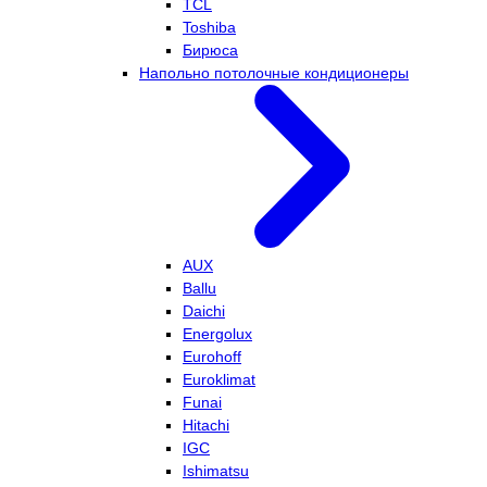
TCL
Toshiba
Бирюса
Напольно потолочные кондиционеры
AUX
Ballu
Daichi
Energolux
Eurohoff
Euroklimat
Funai
Hitachi
IGC
Ishimatsu