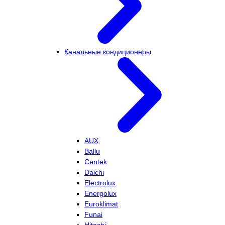
Канальные кондиционеры
AUX
Ballu
Centek
Daichi
Electrolux
Energolux
Euroklimat
Funai