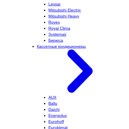
Lessar
Mitsubishi Electric
Mitsubishi Heavy
Rovex
Royal Clima
Systemair
Бирюса
Кассетные кондиционеры
AUX
Ballu
Daichi
Energolux
Eurohoff
Euroklimat