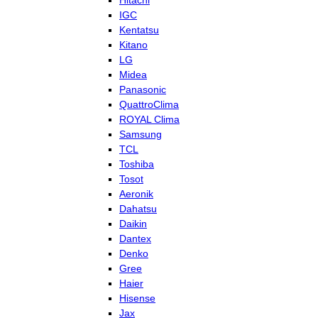
Hitachi
IGC
Kentatsu
Kitano
LG
Midea
Panasonic
QuattroClima
ROYAL Clima
Samsung
TCL
Toshiba
Tosot
Aeronik
Dahatsu
Daikin
Dantex
Denko
Gree
Haier
Hisense
Jax