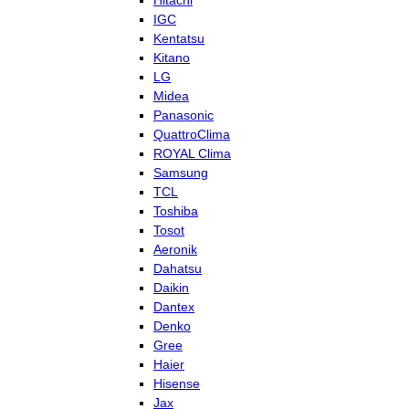
Hitachi
IGC
Kentatsu
Kitano
LG
Midea
Panasonic
QuattroClima
ROYAL Clima
Samsung
TCL
Toshiba
Tosot
Aeronik
Dahatsu
Daikin
Dantex
Denko
Gree
Haier
Hisense
Jax