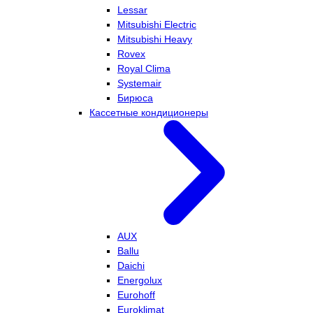
Lessar
Mitsubishi Electric
Mitsubishi Heavy
Rovex
Royal Clima
Systemair
Бирюса
Кассетные кондиционеры
AUX
Ballu
Daichi
Energolux
Eurohoff
Euroklimat