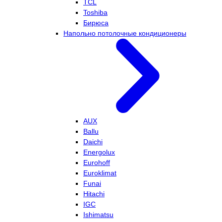
TCL
Toshiba
Бирюса
Напольно потолочные кондиционеры
AUX
Ballu
Daichi
Energolux
Eurohoff
Euroklimat
Funai
Hitachi
IGC
Ishimatsu