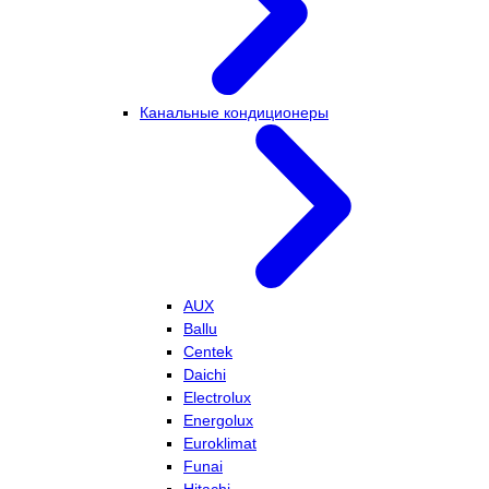
Канальные кондиционеры
AUX
Ballu
Centek
Daichi
Electrolux
Energolux
Euroklimat
Funai