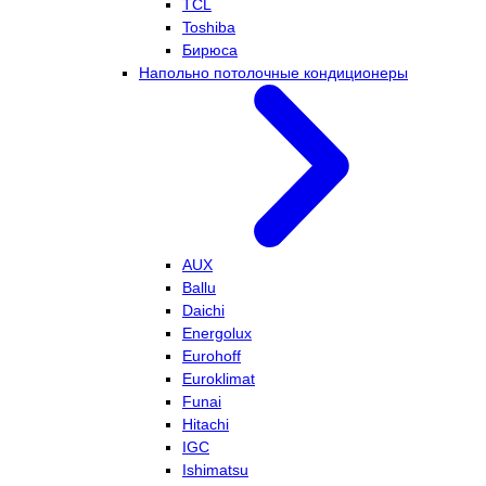
TCL
Toshiba
Бирюса
Напольно потолочные кондиционеры
AUX
Ballu
Daichi
Energolux
Eurohoff
Euroklimat
Funai
Hitachi
IGC
Ishimatsu