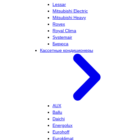
Lessar
Mitsubishi Electric
Mitsubishi Heavy
Rovex
Royal Clima
Systemair
Бирюса
Кассетные кондиционеры
AUX
Ballu
Daichi
Energolux
Eurohoff
Euroklimat