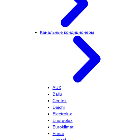
Канальные кондиционеры
AUX
Ballu
Centek
Daichi
Electrolux
Energolux
Euroklimat
Funai