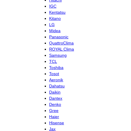
Hitachi
IGC
Kentatsu
Kitano
LG
Midea
Panasonic
QuattroClima
ROYAL Clima
Samsung
TCL
Toshiba
Tosot
Aeronik
Dahatsu
Daikin
Dantex
Denko
Gree
Haier
Hisense
Jax