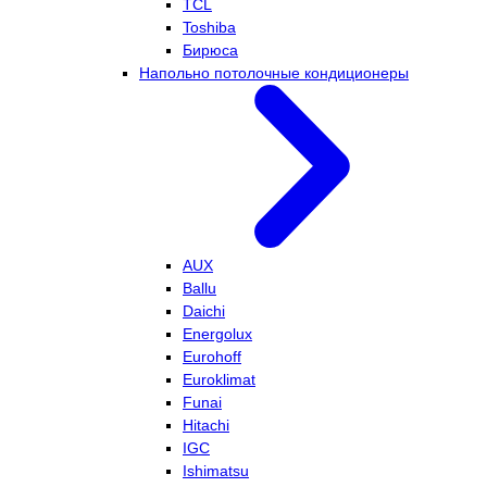
TCL
Toshiba
Бирюса
Напольно потолочные кондиционеры
AUX
Ballu
Daichi
Energolux
Eurohoff
Euroklimat
Funai
Hitachi
IGC
Ishimatsu