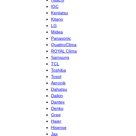
Hitachi
IGC
Kentatsu
Kitano
LG
Midea
Panasonic
QuattroClima
ROYAL Clima
Samsung
TCL
Toshiba
Tosot
Aeronik
Dahatsu
Daikin
Dantex
Denko
Gree
Haier
Hisense
Jax