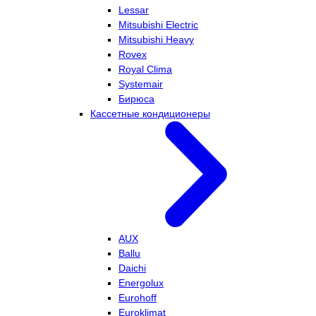
Lessar
Mitsubishi Electric
Mitsubishi Heavy
Rovex
Royal Clima
Systemair
Бирюса
Кассетные кондиционеры
AUX
Ballu
Daichi
Energolux
Eurohoff
Euroklimat