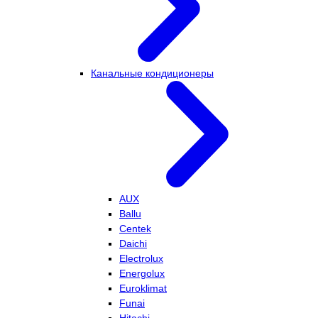
Канальные кондиционеры
AUX
Ballu
Centek
Daichi
Electrolux
Energolux
Euroklimat
Funai