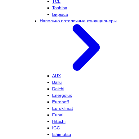
TCL
Toshiba
Бирюса
Напольно потолочные кондиционеры
AUX
Ballu
Daichi
Energolux
Eurohoff
Euroklimat
Funai
Hitachi
IGC
Ishimatsu