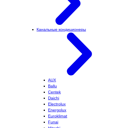
Канальные кондиционеры
AUX
Ballu
Centek
Daichi
Electrolux
Energolux
Euroklimat
Funai