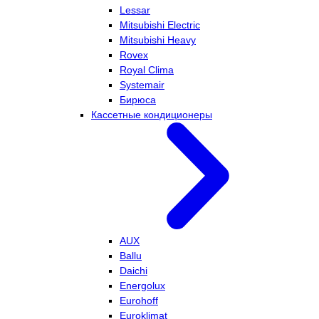
Lessar
Mitsubishi Electric
Mitsubishi Heavy
Rovex
Royal Clima
Systemair
Бирюса
Кассетные кондиционеры
AUX
Ballu
Daichi
Energolux
Eurohoff
Euroklimat