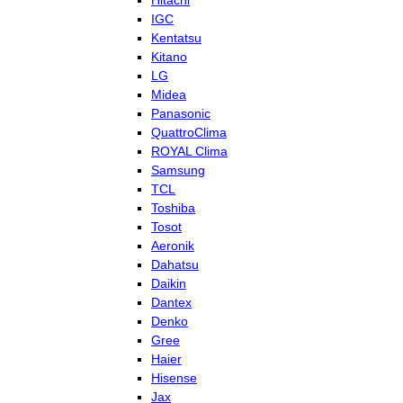
Hitachi
IGC
Kentatsu
Kitano
LG
Midea
Panasonic
QuattroClima
ROYAL Clima
Samsung
TCL
Toshiba
Tosot
Aeronik
Dahatsu
Daikin
Dantex
Denko
Gree
Haier
Hisense
Jax