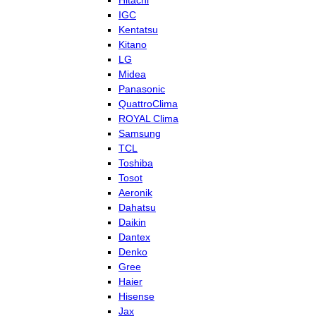
Hitachi
IGC
Kentatsu
Kitano
LG
Midea
Panasonic
QuattroClima
ROYAL Clima
Samsung
TCL
Toshiba
Tosot
Aeronik
Dahatsu
Daikin
Dantex
Denko
Gree
Haier
Hisense
Jax