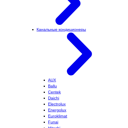
Канальные кондиционеры
AUX
Ballu
Centek
Daichi
Electrolux
Energolux
Euroklimat
Funai