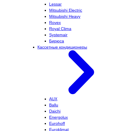
Lessar
Mitsubishi Electric
Mitsubishi Heavy
Rovex
Royal Clima
Systemair
Бирюса
Кассетные кондиционеры
AUX
Ballu
Daichi
Energolux
Eurohoff
Euroklimat