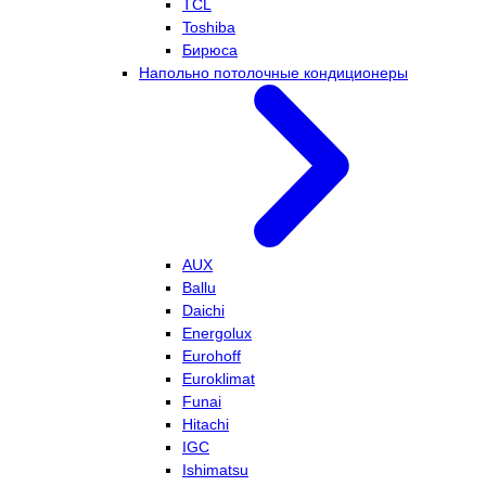
TCL
Toshiba
Бирюса
Напольно потолочные кондиционеры
AUX
Ballu
Daichi
Energolux
Eurohoff
Euroklimat
Funai
Hitachi
IGC
Ishimatsu