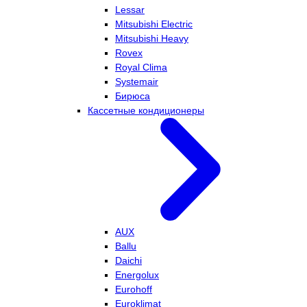
Lessar
Mitsubishi Electric
Mitsubishi Heavy
Rovex
Royal Clima
Systemair
Бирюса
Кассетные кондиционеры
AUX
Ballu
Daichi
Energolux
Eurohoff
Euroklimat