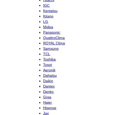
Hitachi
IGC
Kentatsu
Kitano
LG
Midea
Panasonic
QuattroClima
ROYAL Clima
Samsung
TCL
Toshiba
Tosot
Aeronik
Dahatsu
Daikin
Dantex
Denko
Gree
Haier
Hisense
Jax