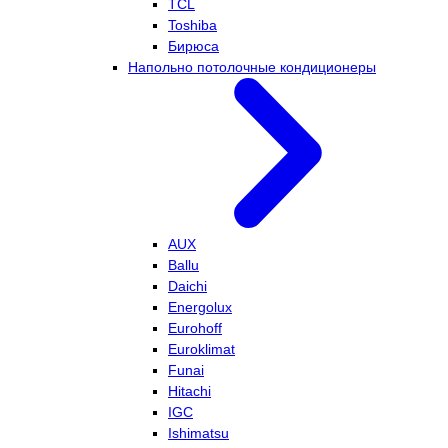
TCL
Toshiba
Бирюса
Напольно потолочные кондиционеры
AUX
Ballu
Daichi
Energolux
Eurohoff
Euroklimat
Funai
Hitachi
IGC
Ishimatsu