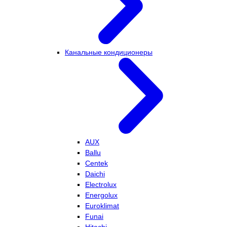
Канальные кондиционеры
AUX
Ballu
Centek
Daichi
Electrolux
Energolux
Euroklimat
Funai