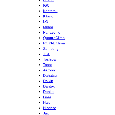
Hitachi
IGC
Kentatsu
Kitano
LG
Midea
Panasonic
QuattroClima
ROYAL Clima
Samsung
TCL
Toshiba
Tosot
Aeronik
Dahatsu
Daikin
Dantex
Denko
Gree
Haier
Hisense
Jax