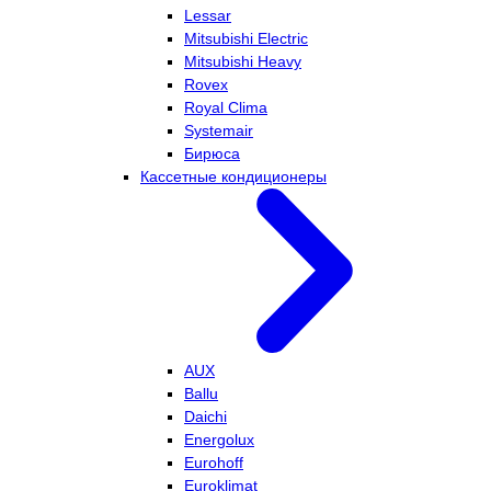
Lessar
Mitsubishi Electric
Mitsubishi Heavy
Rovex
Royal Clima
Systemair
Бирюса
Кассетные кондиционеры
AUX
Ballu
Daichi
Energolux
Eurohoff
Euroklimat