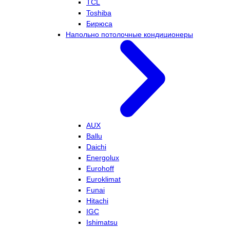
TCL
Toshiba
Бирюса
Напольно потолочные кондиционеры
AUX
Ballu
Daichi
Energolux
Eurohoff
Euroklimat
Funai
Hitachi
IGC
Ishimatsu