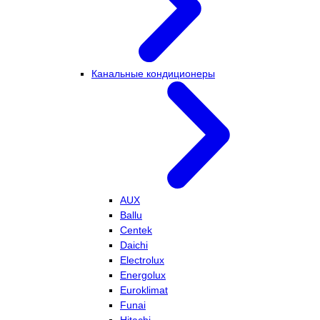
Канальные кондиционеры
AUX
Ballu
Centek
Daichi
Electrolux
Energolux
Euroklimat
Funai