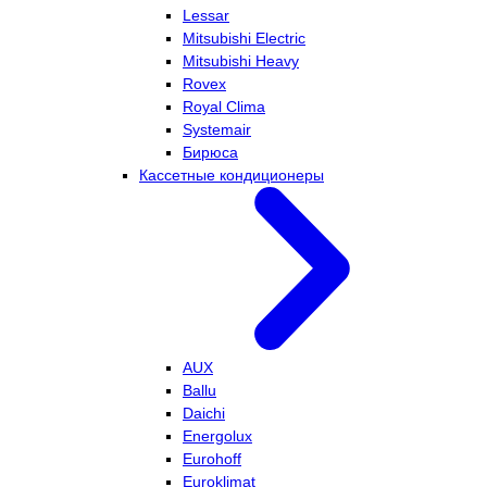
Lessar
Mitsubishi Electric
Mitsubishi Heavy
Rovex
Royal Clima
Systemair
Бирюса
Кассетные кондиционеры
AUX
Ballu
Daichi
Energolux
Eurohoff
Euroklimat