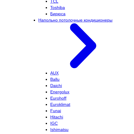
TCL
Toshiba
Бирюса
Напольно потолочные кондиционеры
AUX
Ballu
Daichi
Energolux
Eurohoff
Euroklimat
Funai
Hitachi
IGC
Ishimatsu