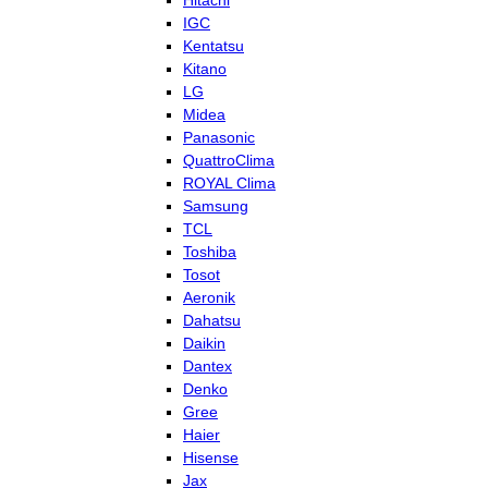
Hitachi
IGC
Kentatsu
Kitano
LG
Midea
Panasonic
QuattroClima
ROYAL Clima
Samsung
TCL
Toshiba
Tosot
Aeronik
Dahatsu
Daikin
Dantex
Denko
Gree
Haier
Hisense
Jax