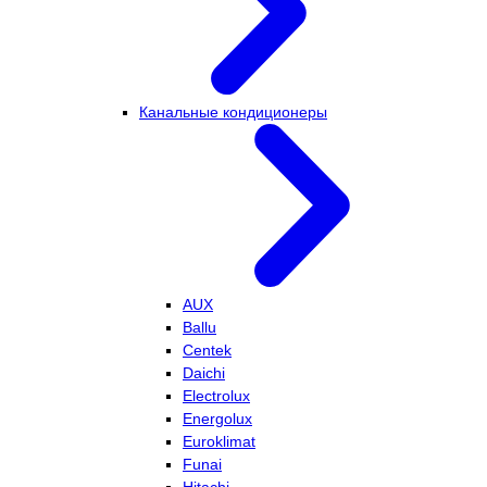
Канальные кондиционеры
AUX
Ballu
Centek
Daichi
Electrolux
Energolux
Euroklimat
Funai