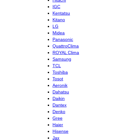
Hitachi
IGC
Kentatsu
Kitano
LG
Midea
Panasonic
QuattroClima
ROYAL Clima
Samsung
TCL
Toshiba
Tosot
Aeronik
Dahatsu
Daikin
Dantex
Denko
Gree
Haier
Hisense
Jax