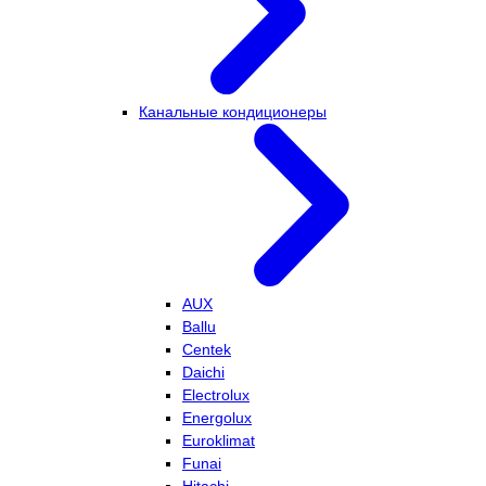
Канальные кондиционеры
AUX
Ballu
Centek
Daichi
Electrolux
Energolux
Euroklimat
Funai