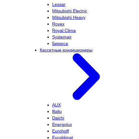
Lessar
Mitsubishi Electric
Mitsubishi Heavy
Rovex
Royal Clima
Systemair
Бирюса
Кассетные кондиционеры
AUX
Ballu
Daichi
Energolux
Eurohoff
Euroklimat