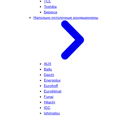
TCL
Toshiba
Бирюса
Напольно потолочные кондиционеры
AUX
Ballu
Daichi
Energolux
Eurohoff
Euroklimat
Funai
Hitachi
IGC
Ishimatsu