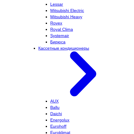
Lessar
Mitsubishi Electric
Mitsubishi Heavy
Rovex
Royal Clima
Systemair
Бирюса
Кассетные кондиционеры
AUX
Ballu
Daichi
Energolux
Eurohoff
Euroklimat