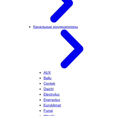
Канальные кондиционеры
AUX
Ballu
Centek
Daichi
Electrolux
Energolux
Euroklimat
Funai