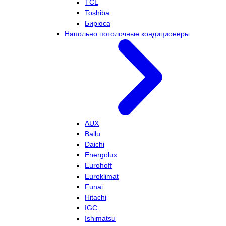
TCL
Toshiba
Бирюса
Напольно потолочные кондиционеры
AUX
Ballu
Daichi
Energolux
Eurohoff
Euroklimat
Funai
Hitachi
IGC
Ishimatsu