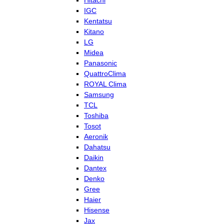
Hitachi
IGC
Kentatsu
Kitano
LG
Midea
Panasonic
QuattroClima
ROYAL Clima
Samsung
TCL
Toshiba
Tosot
Aeronik
Dahatsu
Daikin
Dantex
Denko
Gree
Haier
Hisense
Jax