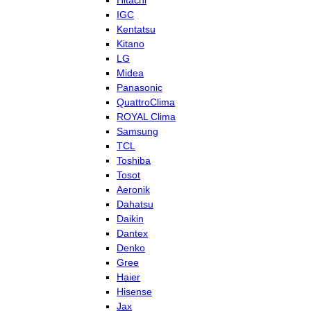
Hitachi
IGC
Kentatsu
Kitano
LG
Midea
Panasonic
QuattroClima
ROYAL Clima
Samsung
TCL
Toshiba
Tosot
Aeronik
Dahatsu
Daikin
Dantex
Denko
Gree
Haier
Hisense
Jax