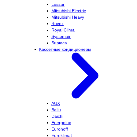
Lessar
Mitsubishi Electric
Mitsubishi Heavy
Rovex
Royal Clima
Systemair
Бирюса
Кассетные кондиционеры
AUX
Ballu
Daichi
Energolux
Eurohoff
Euroklimat