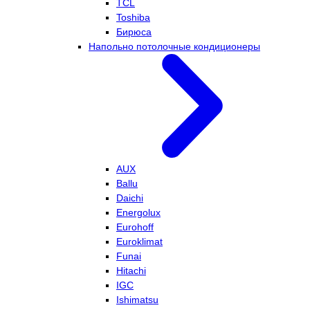
TCL
Toshiba
Бирюса
Напольно потолочные кондиционеры
AUX
Ballu
Daichi
Energolux
Eurohoff
Euroklimat
Funai
Hitachi
IGC
Ishimatsu