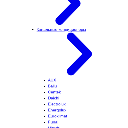
Канальные кондиционеры
AUX
Ballu
Centek
Daichi
Electrolux
Energolux
Euroklimat
Funai