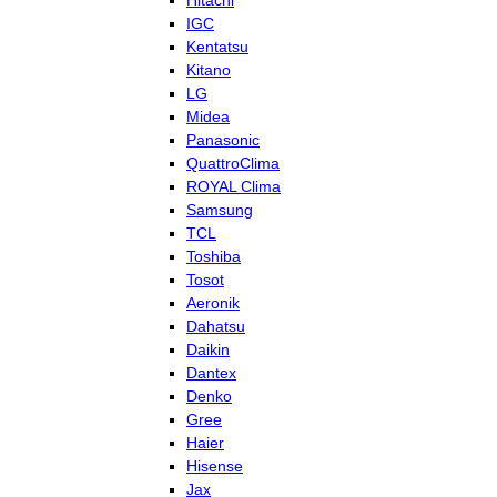
Hitachi
IGC
Kentatsu
Kitano
LG
Midea
Panasonic
QuattroClima
ROYAL Clima
Samsung
TCL
Toshiba
Tosot
Aeronik
Dahatsu
Daikin
Dantex
Denko
Gree
Haier
Hisense
Jax