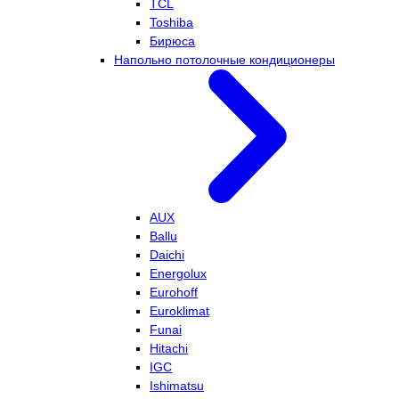
TCL
Toshiba
Бирюса
Напольно потолочные кондиционеры
AUX
Ballu
Daichi
Energolux
Eurohoff
Euroklimat
Funai
Hitachi
IGC
Ishimatsu