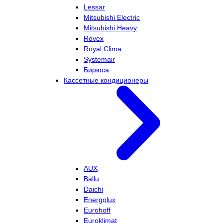
Lessar
Mitsubishi Electric
Mitsubishi Heavy
Rovex
Royal Clima
Systemair
Бирюса
Кассетные кондиционеры
AUX
Ballu
Daichi
Energolux
Eurohoff
Euroklimat