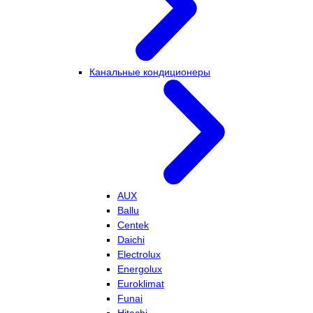
Канальные кондиционеры
AUX
Ballu
Centek
Daichi
Electrolux
Energolux
Euroklimat
Funai