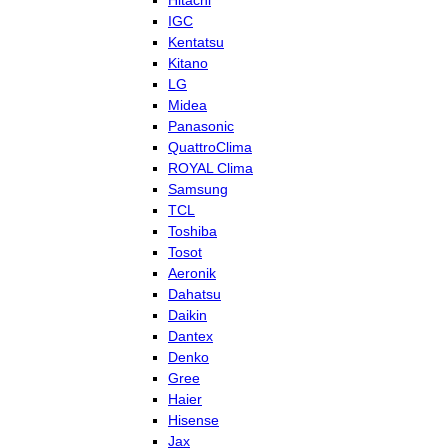
Hitachi
IGC
Kentatsu
Kitano
LG
Midea
Panasonic
QuattroClima
ROYAL Clima
Samsung
TCL
Toshiba
Tosot
Aeronik
Dahatsu
Daikin
Dantex
Denko
Gree
Haier
Hisense
Jax