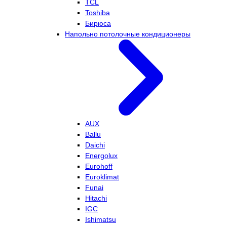
TCL
Toshiba
Бирюса
Напольно потолочные кондиционеры
AUX
Ballu
Daichi
Energolux
Eurohoff
Euroklimat
Funai
Hitachi
IGC
Ishimatsu