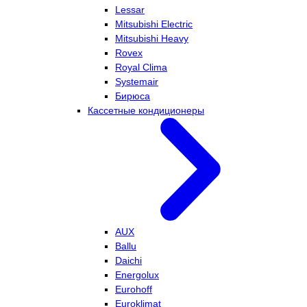
Lessar
Mitsubishi Electric
Mitsubishi Heavy
Rovex
Royal Clima
Systemair
Бирюса
Кассетные кондиционеры
AUX
Ballu
Daichi
Energolux
Eurohoff
Euroklimat