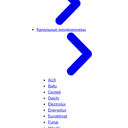
Канальные кондиционеры
AUX
Ballu
Centek
Daichi
Electrolux
Energolux
Euroklimat
Funai