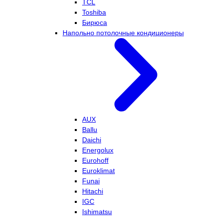
TCL
Toshiba
Бирюса
Напольно потолочные кондиционеры
AUX
Ballu
Daichi
Energolux
Eurohoff
Euroklimat
Funai
Hitachi
IGC
Ishimatsu