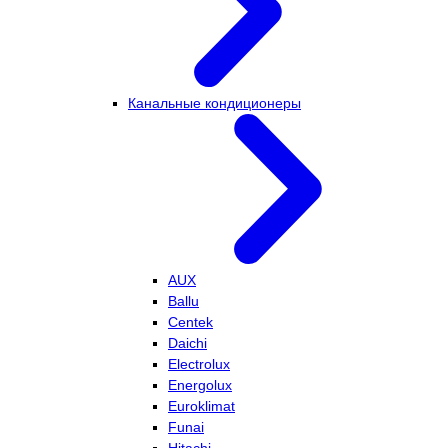
Канальные кондиционеры
AUX
Ballu
Centek
Daichi
Electrolux
Energolux
Euroklimat
Funai