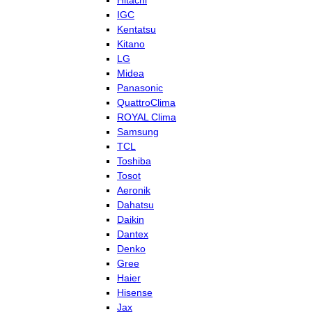
Hitachi
IGC
Kentatsu
Kitano
LG
Midea
Panasonic
QuattroClima
ROYAL Clima
Samsung
TCL
Toshiba
Tosot
Aeronik
Dahatsu
Daikin
Dantex
Denko
Gree
Haier
Hisense
Jax