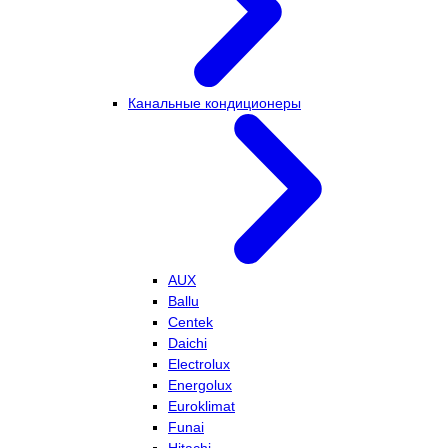
Канальные кондиционеры
AUX
Ballu
Centek
Daichi
Electrolux
Energolux
Euroklimat
Funai