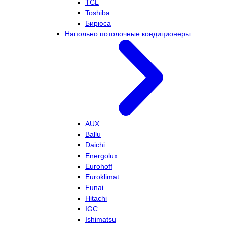
TCL
Toshiba
Бирюса
Напольно потолочные кондиционеры
AUX
Ballu
Daichi
Energolux
Eurohoff
Euroklimat
Funai
Hitachi
IGC
Ishimatsu