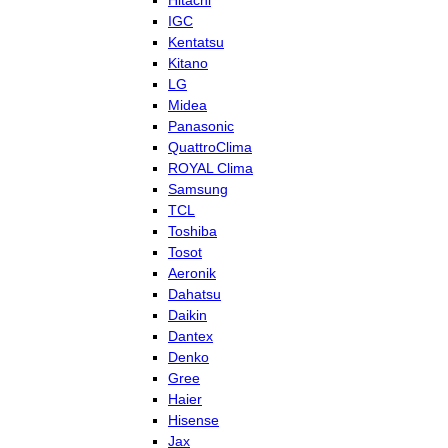
Hitachi
IGC
Kentatsu
Kitano
LG
Midea
Panasonic
QuattroClima
ROYAL Clima
Samsung
TCL
Toshiba
Tosot
Aeronik
Dahatsu
Daikin
Dantex
Denko
Gree
Haier
Hisense
Jax