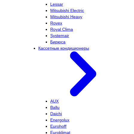
Lessar
Mitsubishi Electric
Mitsubishi Heavy
Rovex
Royal Clima
Systemair
Бирюса
Кассетные кондиционеры
AUX
Ballu
Daichi
Energolux
Eurohoff
Euroklimat