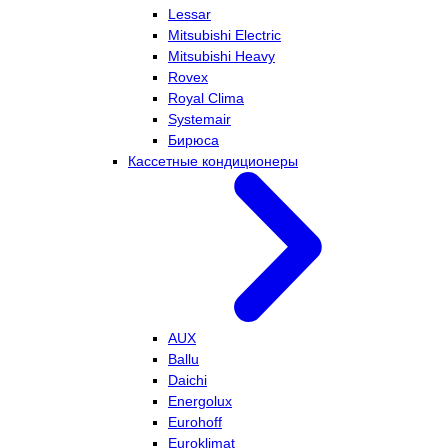
Lessar
Mitsubishi Electric
Mitsubishi Heavy
Rovex
Royal Clima
Systemair
Бирюса
Кассетные кондиционеры
AUX
Ballu
Daichi
Energolux
Eurohoff
Euroklimat