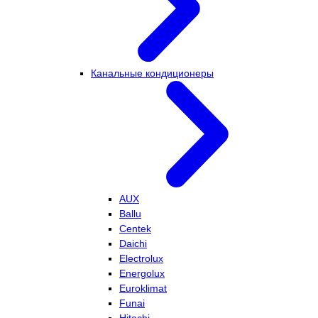
Канальные кондиционеры
AUX
Ballu
Centek
Daichi
Electrolux
Energolux
Euroklimat
Funai