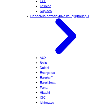
TCL
Toshiba
Бирюса
Напольно потолочные кондиционеры
AUX
Ballu
Daichi
Energolux
Eurohoff
Euroklimat
Funai
Hitachi
IGC
Ishimatsu