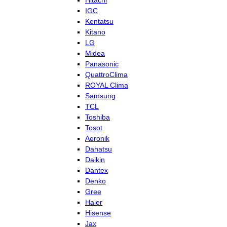
Hitachi
IGC
Kentatsu
Kitano
LG
Midea
Panasonic
QuattroClima
ROYAL Clima
Samsung
TCL
Toshiba
Tosot
Aeronik
Dahatsu
Daikin
Dantex
Denko
Gree
Haier
Hisense
Jax