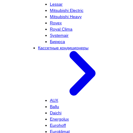
Lessar
Mitsubishi Electric
Mitsubishi Heavy
Rovex
Royal Clima
Systemair
Бирюса
Кассетные кондиционеры
AUX
Ballu
Daichi
Energolux
Eurohoff
Euroklimat