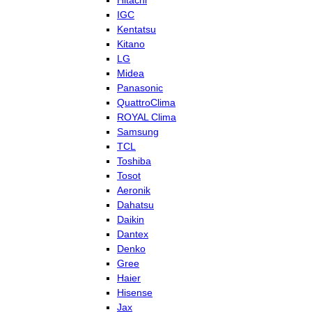
Hitachi
IGC
Kentatsu
Kitano
LG
Midea
Panasonic
QuattroClima
ROYAL Clima
Samsung
TCL
Toshiba
Tosot
Aeronik
Dahatsu
Daikin
Dantex
Denko
Gree
Haier
Hisense
Jax