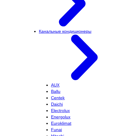
Канальные кондиционеры
AUX
Ballu
Centek
Daichi
Electrolux
Energolux
Euroklimat
Funai