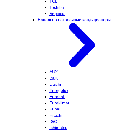
TCL
Toshiba
Бирюса
Напольно потолочные кондиционеры
AUX
Ballu
Daichi
Energolux
Eurohoff
Euroklimat
Funai
Hitachi
IGC
Ishimatsu