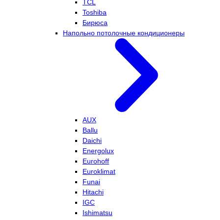
TCL
Toshiba
Бирюса
Напольно потолочные кондиционеры
AUX
Ballu
Daichi
Energolux
Eurohoff
Euroklimat
Funai
Hitachi
IGC
Ishimatsu