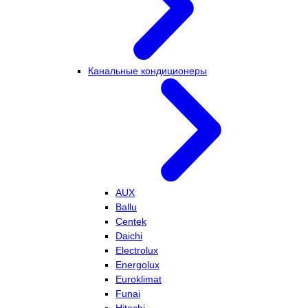
Канальные кондиционеры
AUX
Ballu
Centek
Daichi
Electrolux
Energolux
Euroklimat
Funai