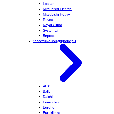
Lessar
Mitsubishi Electric
Mitsubishi Heavy
Rovex
Royal Clima
Systemair
Бирюса
Кассетные кондиционеры
AUX
Ballu
Daichi
Energolux
Eurohoff
Euroklimat