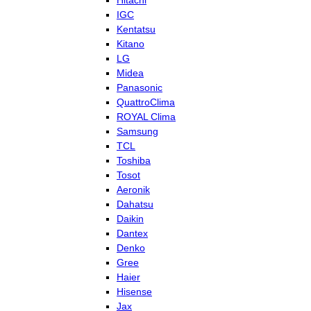
Hitachi
IGC
Kentatsu
Kitano
LG
Midea
Panasonic
QuattroClima
ROYAL Clima
Samsung
TCL
Toshiba
Tosot
Aeronik
Dahatsu
Daikin
Dantex
Denko
Gree
Haier
Hisense
Jax