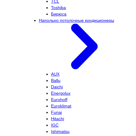
TCL
Toshiba
Бирюса
Напольно потолочные кондиционеры
AUX
Ballu
Daichi
Energolux
Eurohoff
Euroklimat
Funai
Hitachi
IGC
Ishimatsu