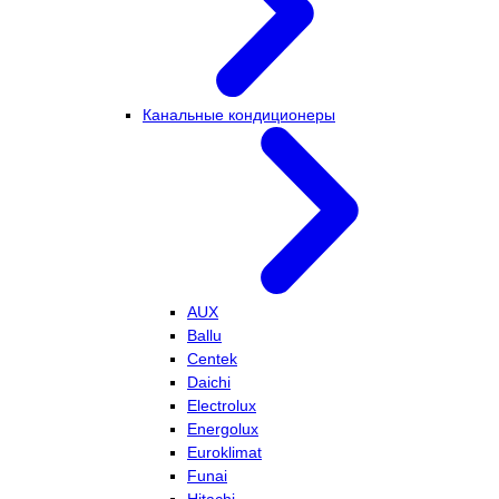
Канальные кондиционеры
AUX
Ballu
Centek
Daichi
Electrolux
Energolux
Euroklimat
Funai