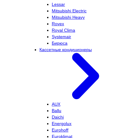
Lessar
Mitsubishi Electric
Mitsubishi Heavy
Rovex
Royal Clima
Systemair
Бирюса
Кассетные кондиционеры
AUX
Ballu
Daichi
Energolux
Eurohoff
Euroklimat