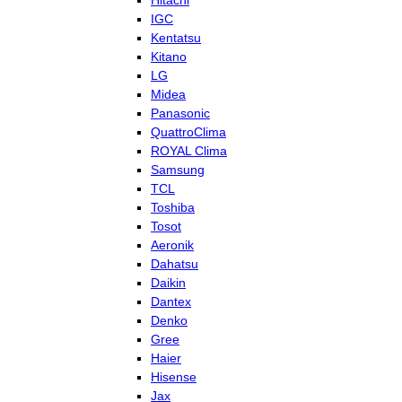
Hitachi
IGC
Kentatsu
Kitano
LG
Midea
Panasonic
QuattroClima
ROYAL Clima
Samsung
TCL
Toshiba
Tosot
Aeronik
Dahatsu
Daikin
Dantex
Denko
Gree
Haier
Hisense
Jax