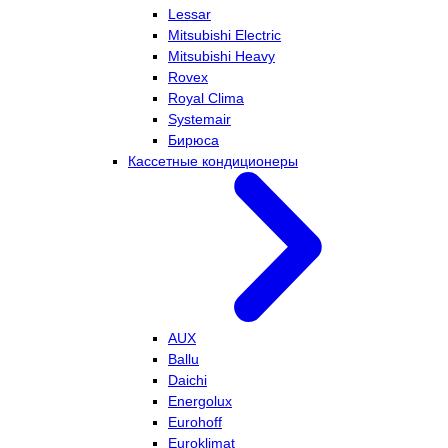
Lessar
Mitsubishi Electric
Mitsubishi Heavy
Rovex
Royal Clima
Systemair
Бирюса
Кассетные кондиционеры
AUX
Ballu
Daichi
Energolux
Eurohoff
Euroklimat