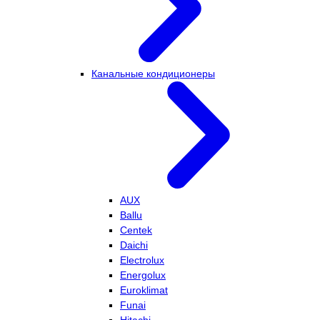
Канальные кондиционеры
AUX
Ballu
Centek
Daichi
Electrolux
Energolux
Euroklimat
Funai