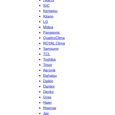
Hitachi
IGC
Kentatsu
Kitano
LG
Midea
Panasonic
QuattroClima
ROYAL Clima
Samsung
TCL
Toshiba
Tosot
Aeronik
Dahatsu
Daikin
Dantex
Denko
Gree
Haier
Hisense
Jax