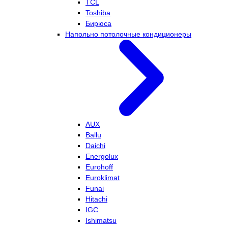
TCL
Toshiba
Бирюса
Напольно потолочные кондиционеры
AUX
Ballu
Daichi
Energolux
Eurohoff
Euroklimat
Funai
Hitachi
IGC
Ishimatsu