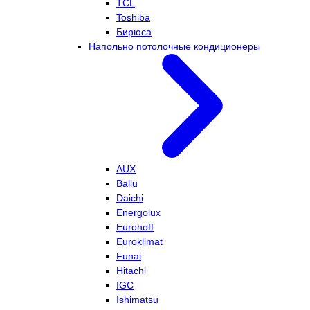
TCL
Toshiba
Бирюса
Напольно потолочные кондиционеры
AUX
Ballu
Daichi
Energolux
Eurohoff
Euroklimat
Funai
Hitachi
IGC
Ishimatsu