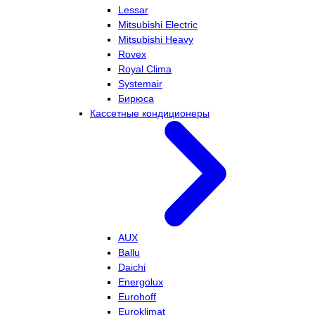
Lessar
Mitsubishi Electric
Mitsubishi Heavy
Rovex
Royal Clima
Systemair
Бирюса
Кассетные кондиционеры
AUX
Ballu
Daichi
Energolux
Eurohoff
Euroklimat