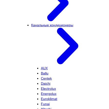
Канальные кондиционеры
AUX
Ballu
Centek
Daichi
Electrolux
Energolux
Euroklimat
Funai