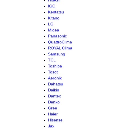
Hitachi
IGC
Kentatsu
Kitano
LG
Midea
Panasonic
QuattroClima
ROYAL Clima
Samsung
TCL
Toshiba
Tosot
Aeronik
Dahatsu
Daikin
Dantex
Denko
Gree
Haier
Hisense
Jax