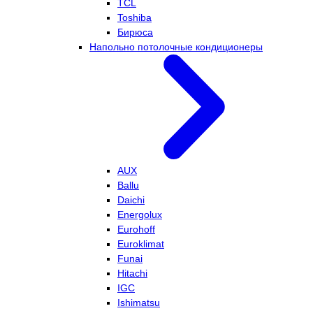
TCL
Toshiba
Бирюса
Напольно потолочные кондиционеры
AUX
Ballu
Daichi
Energolux
Eurohoff
Euroklimat
Funai
Hitachi
IGC
Ishimatsu