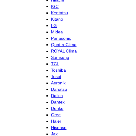
Hitachi
IGC
Kentatsu
Kitano
LG
Midea
Panasonic
QuattroClima
ROYAL Clima
Samsung
TCL
Toshiba
Tosot
Aeronik
Dahatsu
Daikin
Dantex
Denko
Gree
Haier
Hisense
Jax