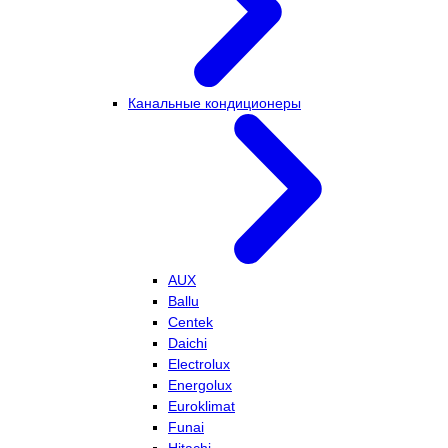
Канальные кондиционеры
AUX
Ballu
Centek
Daichi
Electrolux
Energolux
Euroklimat
Funai