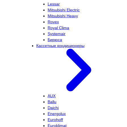
Lessar
Mitsubishi Electric
Mitsubishi Heavy
Rovex
Royal Clima
Systemair
Бирюса
Кассетные кондиционеры
AUX
Ballu
Daichi
Energolux
Eurohoff
Euroklimat